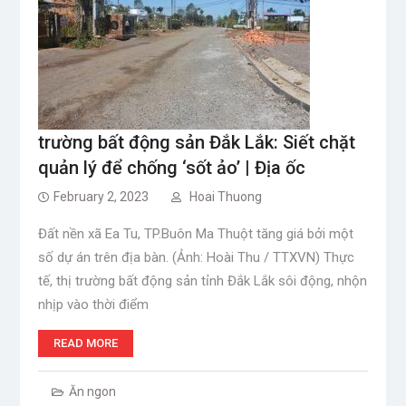
trường bất động sản Đắk Lắk: Siết chặt
quản lý để chống ‘sốt ảo’ | Địa ốc
February 2, 2023
Hoai Thuong
Đất nền xã Ea Tu, TP.Buôn Ma Thuột tăng giá bởi một
số dự án trên địa bàn. (Ảnh: Hoài Thu / TTXVN) Thực
tế, thị trường bất động sản tỉnh Đắk Lắk sôi động, nhộn
nhịp vào thời điểm
READ MORE
Ăn ngon