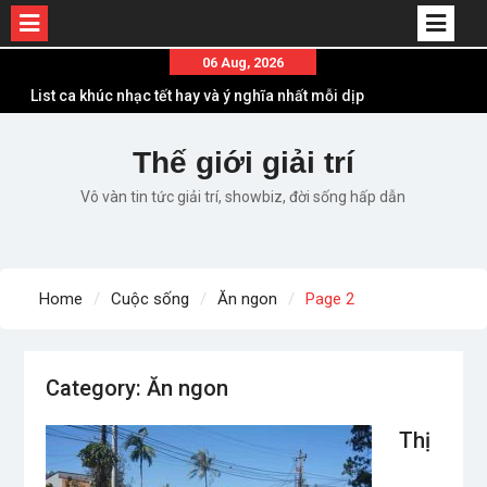
List ca khúc nhạc tết hay và ý nghĩa nhất mỗi dịp
Skip
06 Aug, 2026
xuân về
to
Em ơi lên phố – Minh Vương: Màn comeback
content
“ngoạn mục” với triệu view
Thế giới giải trí
Những ca khúc nhạc xuân “sặc mùi” quảng cáo
nhưng vẫn ấn tượng
Vô vàn tin tức giải trí, showbiz, đời sống hấp dẫn
Lời bài hát Làm Gì Phải Hốt – Sản phẩm âm nhạc
chất lượng chuẩn chất JustaTee
Lời bài hát Chúng Ta của Hiện Tại – Sơn Tùng M-
TP – Full lyrics bản chuẩn
Home
Cuộc sống
Ăn ngon
Page 2
Category:
Ăn ngon
Thị