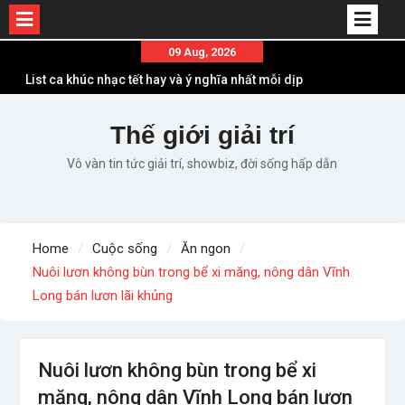
Skip
09 Aug, 2026
to
List ca khúc nhạc tết hay và ý nghĩa nhất mỗi dịp
content
xuân về
Em ơi lên phố – Minh Vương: Màn comeback
Thế giới giải trí
“ngoạn mục” với triệu view
Vô vàn tin tức giải trí, showbiz, đời sống hấp dẫn
Những ca khúc nhạc xuân “sặc mùi” quảng cáo
nhưng vẫn ấn tượng
Lời bài hát Làm Gì Phải Hốt – Sản phẩm âm nhạc
chất lượng chuẩn chất JustaTee
Home
Cuộc sống
Ăn ngon
Lời bài hát Chúng Ta của Hiện Tại – Sơn Tùng M-
Nuôi lươn không bùn trong bể xi măng, nông dân Vĩnh
TP – Full lyrics bản chuẩn
Long bán lươn lãi khủng
Nuôi lươn không bùn trong bể xi
măng, nông dân Vĩnh Long bán lươn