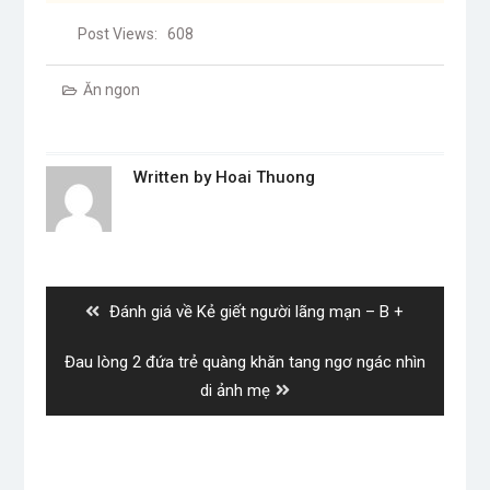
Post Views:
608
Ăn ngon
Written by
Hoai Thuong
Post
navigation
Previous
Đánh giá về Kẻ giết người lãng mạn – B +
post:
Next
Đau lòng 2 đứa trẻ quàng khăn tang ngơ ngác nhìn
post:
di ảnh mẹ