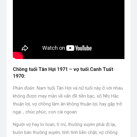
Chồng tuổi Tân Hợi 1971 – vợ tuổi Canh Tuất
1970:
Phán đoán:
Nam tuổi Tân Hợi và nữ tuổi này ở với nhau
không được may mắn về vấn đề tiền bạc, số Nhị Hắc
thuận lợi, vợ chồng làm ăn không thuận lợi, hay gặp trở
ngại. , chúc phúc, con cái ngoan.
Người vợ hay lo toan, tỉ mỉ, thường xuyên phải đi lại,
buôn bán thường xuyên, tính tình bền chặt, vợ chồng