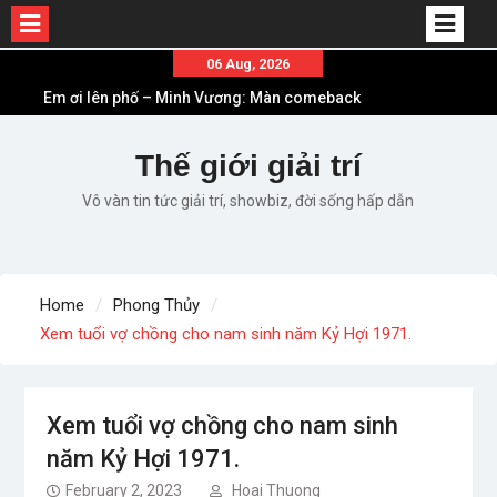
Skip
06 Aug, 2026
to
Em ơi lên phố – Minh Vương: Màn comeback
content
“ngoạn mục” với triệu view
Những ca khúc nhạc xuân “sặc mùi” quảng cáo
Thế giới giải trí
nhưng vẫn ấn tượng
Vô vàn tin tức giải trí, showbiz, đời sống hấp dẫn
Lời bài hát Làm Gì Phải Hốt – Sản phẩm âm nhạc
chất lượng chuẩn chất JustaTee
Lời bài hát Chúng Ta của Hiện Tại – Sơn Tùng M-
TP – Full lyrics bản chuẩn
Home
Phong Thủy
List ca khúc nhạc tết hay và ý nghĩa nhất mỗi dịp
Xem tuổi vợ chồng cho nam sinh năm Kỷ Hợi 1971.
xuân về
Xem tuổi vợ chồng cho nam sinh
năm Kỷ Hợi 1971.
February 2, 2023
Hoai Thuong