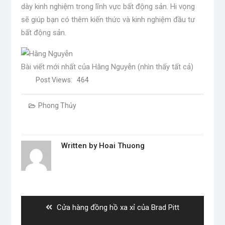
dày kinh nghiệm trong lĩnh vực bất động sản. Hi vọng
sẽ giúp bạn có thêm kiến ​​thức và kinh nghiệm đầu tư
bất động sản.
Bài viết mới nhất của Hằng Nguyễn
(nhìn thấy tất cả)
Post Views:
464
Phong Thủy
Written by
Hoai Thuong
Post
navigation
Previous
Cửa hàng đồng hồ xa xỉ của Brad Pitt
post: