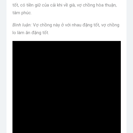
tốt, có tiền giữ của cải khi về già, vợ chồng hòa thuận,
tâm phúc.
Bình luận:
Vợ chồng này ở với nhau đặng tốt, vợ chồng
lo làm ăn đặng tốt.