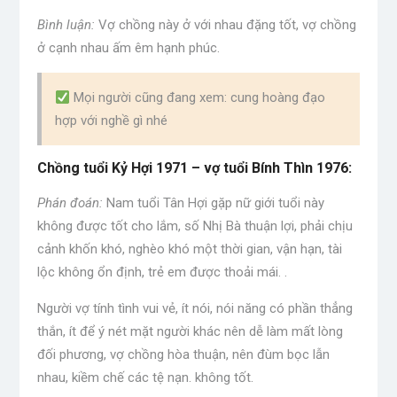
Bình luận:
Vợ chồng này ở với nhau đặng tốt, vợ chồng
ở cạnh nhau ấm êm hạnh phúc.
Mọi người cũng đang xem: cung hoàng đạo
hợp với nghề gì nhé
Chồng tuổi Kỷ Hợi 1971 – vợ tuổi Bính Thìn 1976:
Phán đoán:
Nam tuổi Tân Hợi gặp nữ giới tuổi này
không được tốt cho lắm, số Nhị Bà thuận lợi, phải chịu
cảnh khốn khó, nghèo khó một thời gian, vận hạn, tài
lộc không ổn định, trẻ em được thoải mái. .
Người vợ tính tình vui vẻ, ít nói, nói năng có phần thẳng
thắn, ít để ý nét mặt người khác nên dễ làm mất lòng
đối phương, vợ chồng hòa thuận, nên đùm bọc lẫn
nhau, kiềm chế các tệ nạn. không tốt.