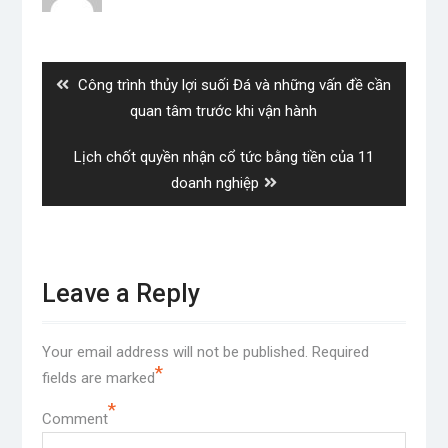
Post
navigation
Previous
Công trình thủy lợi suối Đá và những vấn đề cần
post:
quan tâm trước khi vận hành
Next
Lịch chốt quyền nhận cổ tức bằng tiền của 11
post:
doanh nghiệp
Leave a Reply
Your email address will not be published.
Required
*
fields are marked
*
Comment