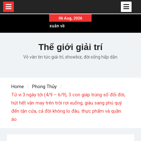
Skip
06 Aug, 2026
to
Em ơi lên phố – Minh Vương: Màn comeback
content
“ngoạn mục” với triệu view
Những ca khúc nhạc xuân “sặc mùi” quảng cáo
Thế giới giải trí
nhưng vẫn ấn tượng
Vô vàn tin tức giải trí, showbiz, đời sống hấp dẫn
Lời bài hát Làm Gì Phải Hốt – Sản phẩm âm nhạc
chất lượng chuẩn chất JustaTee
Lời bài hát Chúng Ta của Hiện Tại – Sơn Tùng M-
TP – Full lyrics bản chuẩn
Home
Phong Thủy
List ca khúc nhạc tết hay và ý nghĩa nhất mỗi dịp
Tử vi 3 ngày tới (4/9 – 6/9), 3 con giáp trúng số đổi đời,
xuân về
hút hết vận may trên trời rơi xuống, giàu sang phú quý
đến tận cửa, cả đời không lo đâu. thực phẩm và quần
áo