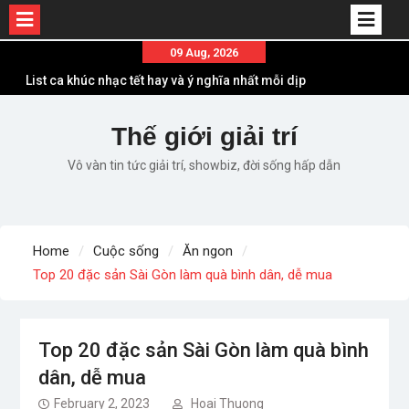
Skip
09 Aug, 2026
to
List ca khúc nhạc tết hay và ý nghĩa nhất mỗi dịp
content
xuân về
Em ơi lên phố – Minh Vương: Màn comeback
Thế giới giải trí
“ngoạn mục” với triệu view
Vô vàn tin tức giải trí, showbiz, đời sống hấp dẫn
Những ca khúc nhạc xuân “sặc mùi” quảng cáo
nhưng vẫn ấn tượng
Lời bài hát Làm Gì Phải Hốt – Sản phẩm âm nhạc
chất lượng chuẩn chất JustaTee
Home
Cuộc sống
Ăn ngon
Lời bài hát Chúng Ta của Hiện Tại – Sơn Tùng M-
Top 20 đặc sản Sài Gòn làm quà bình dân, dễ mua
TP – Full lyrics bản chuẩn
Top 20 đặc sản Sài Gòn làm quà bình
dân, dễ mua
February 2, 2023
Hoai Thuong