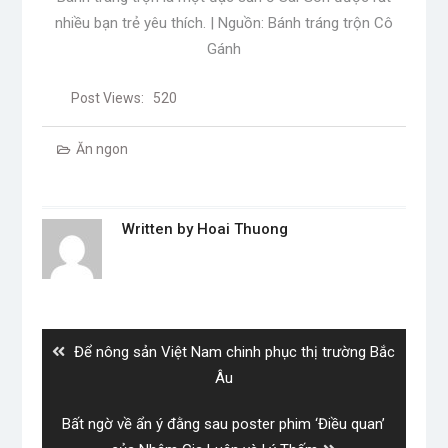
nhiều bạn trẻ yêu thích. | Nguồn: Bánh tráng trộn Cô
Gánh
Post Views:
520
Ăn ngon
Written by
Hoai Thuong
Post
navigation
Previous
Để nông sản Việt Nam chinh phục thị trường Bắc
post:
Âu
Next
Bất ngờ về ẩn ý đằng sau poster phim ‘Điều quan’