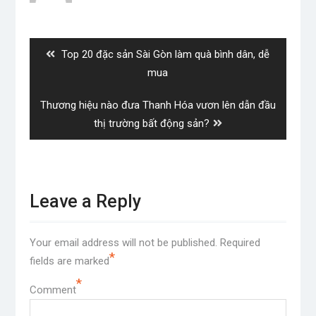
Post
navigation
Previous
Top 20 đặc sản Sài Gòn làm quà bình dân, dễ
post:
mua
Next
Thương hiệu nào đưa Thanh Hóa vươn lên dẫn đầu
post:
thị trường bất động sản?
Leave a Reply
Your email address will not be published.
Required
*
fields are marked
*
Comment