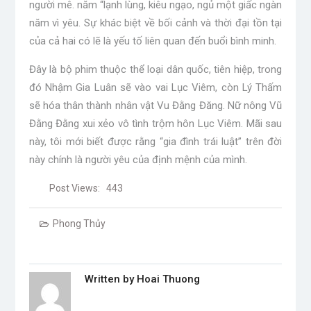
người mê. năm “lạnh lùng, kiêu ngạo, ngủ một giấc ngàn
năm vì yêu. Sự khác biệt về bối cảnh và thời đại tồn tại
của cả hai có lẽ là yếu tố liên quan đến buổi bình minh.
Đây là bộ phim thuộc thể loại dân quốc, tiên hiệp, trong
đó Nhậm Gia Luân sẽ vào vai Lục Viêm, còn Lý Thấm
sẽ hóa thân thành nhân vật Vu Đằng Đăng. Nữ nông Vũ
Đằng Đằng xui xẻo vô tình trộm hôn Lục Viêm. Mãi sau
này, tôi mới biết được rằng “gia đình trái luật” trên đời
này chính là người yêu của định mệnh của mình.
Post Views:
443
Phong Thủy
Written by
Hoai Thuong