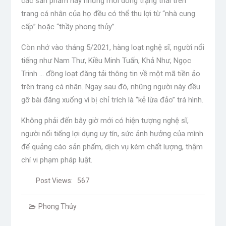
các sản phẩm này nhưng mỗi dòng trạng thái trên
trang cá nhân của họ đều có thể thu lợi từ “nhà cung
cấp” hoặc “thầy phong thủy”.
Còn nhớ vào tháng 5/2021, hàng loạt nghệ sĩ, người nổi
tiếng như Nam Thư, Kiều Minh Tuấn, Khả Như, Ngọc
Trinh … đồng loạt đăng tải thông tin về một mã tiền ảo
trên trang cá nhân. Ngay sau đó, những người này đều
gỡ bài đăng xuống vì bị chỉ trích là “kẻ lừa đảo” trá hình.
Không phải đến bây giờ mới có hiện tượng nghệ sĩ,
người nổi tiếng lợi dụng uy tín, sức ảnh hưởng của mình
để quảng cáo sản phẩm, dịch vụ kém chất lượng, thậm
chí vi phạm pháp luật.
Post Views:
567
Phong Thủy