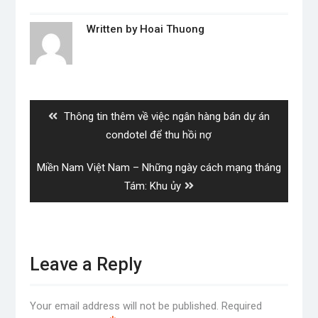
Written by
Hoai Thuong
Post
navigation
Previous
Thông tin thêm về việc ngân hàng bán dự án
post:
condotel để thu hồi nợ
Next
Miền Nam Việt Nam – Những ngày cách mạng tháng
post:
Tám: Khu ủy
Leave a Reply
Your email address will not be published.
Required