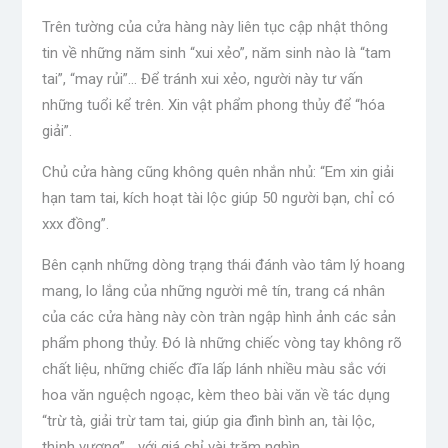
Trên tường của cửa hàng này liên tục cập nhật thông
tin về những năm sinh “xui xẻo”, năm sinh nào là “tam
tai”, “may rủi”… Để tránh xui xẻo, người này tư vấn
những tuổi kể trên. Xin vật phẩm phong thủy để “hóa
giải”.
Chủ cửa hàng cũng không quên nhắn nhủ: “Em xin giải
hạn tam tai, kích hoạt tài lộc giúp 50 người bạn, chỉ có
xxx đồng”.
Bên cạnh những dòng trạng thái đánh vào tâm lý hoang
mang, lo lắng của những người mê tín, trang cá nhân
của các cửa hàng này còn tràn ngập hình ảnh các sản
phẩm phong thủy. Đó là những chiếc vòng tay không rõ
chất liệu, những chiếc đĩa lấp lánh nhiều màu sắc với
hoa văn nguệch ngoạc, kèm theo bài văn về tác dụng
“trừ tà, giải trừ tam tai, giúp gia đình bình an, tài lộc,
thịnh vượng”… với giá chỉ vài trăm nghìn. .