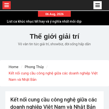
Skip
06 Aug, 2026
to
List ca khúc nhạc tết hay và ý nghĩa nhất mỗi dịp
content
xuân về
Em ơi lên phố – Minh Vương: Màn comeback
Thế giới giải trí
“ngoạn mục” với triệu view
Vô vàn tin tức giải trí, showbiz, đời sống hấp dẫn
Những ca khúc nhạc xuân “sặc mùi” quảng cáo
nhưng vẫn ấn tượng
Lời bài hát Làm Gì Phải Hốt – Sản phẩm âm nhạc
chất lượng chuẩn chất JustaTee
Home
Phong Thủy
Lời bài hát Chúng Ta của Hiện Tại – Sơn Tùng M-
Kết nối cung cầu công nghệ giữa các doanh nghiệp Việt
TP – Full lyrics bản chuẩn
Nam và Nhật Bản
Kết nối cung cầu công nghệ giữa các
doanh nghiệp Việt Nam và Nhật Bản