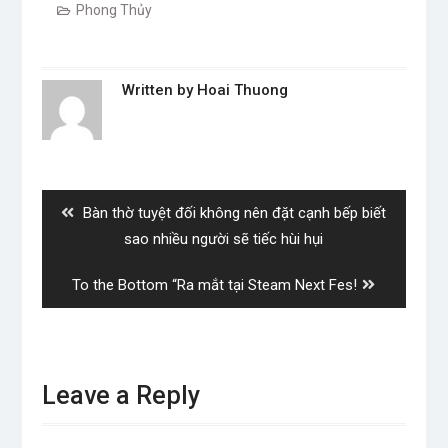
Phong Thủy
Written by
Hoai Thuong
Post
navigation
Previous
Bàn thờ tuyệt đối không nên đặt cạnh bếp biết
post:
sao nhiều người sẽ tiếc hùi hụi
Next
To the Bottom “Ra mắt tại Steam Next Fes!
post:
Leave a Reply