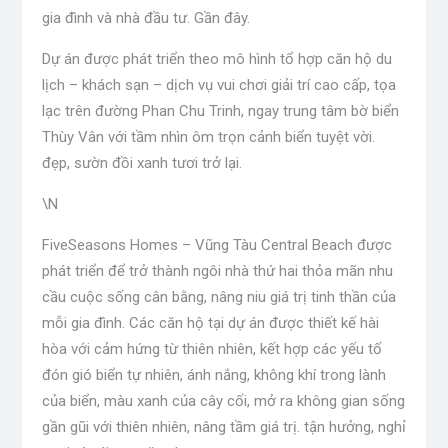
gia đình và nhà đầu tư. Gần đây.
Dự án được phát triển theo mô hình tổ hợp căn hộ du
lịch – khách sạn – dịch vụ vui chơi giải trí cao cấp, tọa
lạc trên đường Phan Chu Trinh, ngay trung tâm bờ biển
Thùy Vân với tầm nhìn ôm trọn cảnh biển tuyệt vời.
đẹp, sườn đồi xanh tươi trở lại.
\N
FiveSeasons Homes – Vũng Tàu Central Beach được
phát triển để trở thành ngôi nhà thứ hai thỏa mãn nhu
cầu cuộc sống cân bằng, nâng niu giá trị tinh thần của
mỗi gia đình. Các căn hộ tại dự án được thiết kế hài
hòa với cảm hứng từ thiên nhiên, kết hợp các yếu tố
đón gió biển tự nhiên, ánh nắng, không khí trong lành
của biển, màu xanh của cây cối, mở ra không gian sống
gần gũi với thiên nhiên, nâng tầm giá trị. tận hưởng, nghỉ