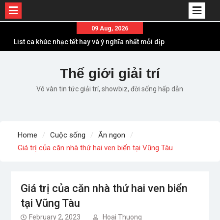
Skip
09 Aug, 2026
to
Em ơi lên phố – Minh Vương: Màn comeback
content
“ngoạn mục” với triệu view
Những ca khúc nhạc xuân “sặc mùi” quảng cáo
Thế giới giải trí
nhưng vẫn ấn tượng
Vô vàn tin tức giải trí, showbiz, đời sống hấp dẫn
Lời bài hát Làm Gì Phải Hốt – Sản phẩm âm nhạc
chất lượng chuẩn chất JustaTee
Lời bài hát Chúng Ta của Hiện Tại – Sơn Tùng M-
TP – Full lyrics bản chuẩn
Home
Cuộc sống
Ăn ngon
List ca khúc nhạc tết hay và ý nghĩa nhất mỗi dịp
Giá trị của căn nhà thứ hai ven biển tại Vũng Tàu
xuân về
Giá trị của căn nhà thứ hai ven biển
tại Vũng Tàu
February 2, 2023
Hoai Thuong