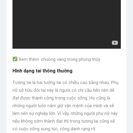
sớm ?: https://www.youtube.com/watch?
v=KCkQ75f8Xlc
* Xem Cờ Tướng Làm Giàu Cho Bản Thân u0026 Cách
Sửa Tướng Làm Giàu Cả Đời: https://youtu.be/T-
IaSK3Bfn4
* Tất cả về các vị tướng u0026 Góc khuất Giới thiệu về
các vị tướng | Xem Champion Have Lost All Blessings:
https://www.youtube.com/watch?v=BD9yYO1O5AQ
Xem thêm: chuông vàng trong phong thủy
* Tận mắt xem Cờ Tướng Mũi Né 3 Giây Biết Giàu
Hình dạng tai thông thường
Nghèo Khổ (P1) https://www.youtube.com/watch?
v=pA39pL1CHuAu0026t=12s
Tướng tai là hai tướng tai có chiều cao bằng nhau. Phụ
* Xem Tướng Mũi Trong 3 Giây Biết Giàu, Nghèo, Khổ
nữ sở hữu đôi tai này là người có chí cầu tiến nên dễ
(P2) | Cách sửa Mũi vô địch:
đạt được thành công trong cuộc sống. Họ cũng là
https://www.youtube.com/watch?v=vLbUKUNRPRE
những người luôn nắm giữ vận mệnh của mình và sẽ
làm nên sự nghiệp lớn. Vì vậy, những người phụ nữ này
Từ khóa liên quan cho video: Tai tướng, tang tai, xem
nếu không sớm thành đạt thì trong tương lai cũng sẽ
tướng tai, xem tai, tai phú, nhân tai, tướng tai, dấu tai,
có cuộc sống sung túc, công danh rạng rỡ.
tướng tai, tướng phú quý, phú ông, phú quý, phú quý, phú