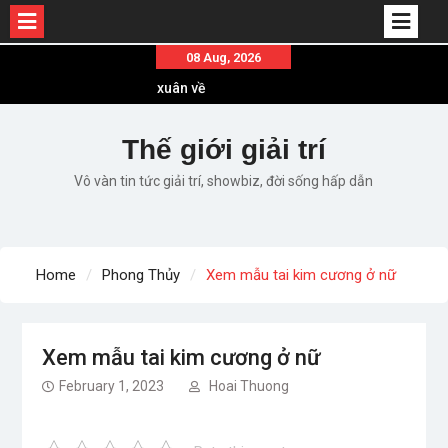
Skip
08 Aug, 2026
to
Em ơi lên phố – Minh Vương: Màn comeback
content
“ngoạn mục” với triệu view
Những ca khúc nhạc xuân “sặc mùi” quảng cáo
Thế giới giải trí
nhưng vẫn ấn tượng
Vô vàn tin tức giải trí, showbiz, đời sống hấp dẫn
Lời bài hát Làm Gì Phải Hốt – Sản phẩm âm nhạc
chất lượng chuẩn chất JustaTee
Lời bài hát Chúng Ta của Hiện Tại – Sơn Tùng M-
TP – Full lyrics bản chuẩn
Home
Phong Thủy
Xem mẫu tai kim cương ở nữ
List ca khúc nhạc tết hay và ý nghĩa nhất mỗi dịp
xuân về
Xem mẫu tai kim cương ở nữ
February 1, 2023
Hoai Thuong