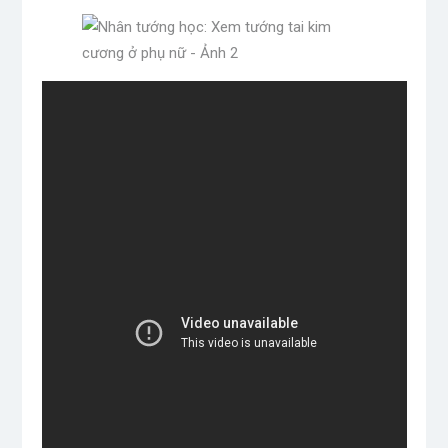
quý, tướng số, nhân tướng học, phong thủy, phong thủy,
tướng đàn ông, tướng đàn bà
——————————
Điện thoại / Zalo công việc liên hệ: 0967969692
Facebook: https: //www.facebook.com/tunglamhaima
…
Tiktok: https: //www.tiktok.com/@tunglamhai_ma …
E-mail: [email protected]
*** Đăng ký ngay khóa học độc quyền 102. Kết hợp: Cờ
úp + Ngón tay + Tướng tim + Cờ tướng + Thần tướng +
Tứ trụ: https://forms.gle/cB2XzPDpZnUXMfX37