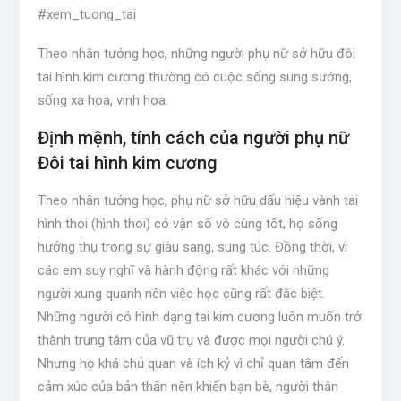
#xem_tuong_tai
Nhìn tai nghe tưởng chừng là một thủ thuật đơn giản
Theo nhân tướng học, những người phụ nữ sở hữu đôi
nay đã xuất hiện nhanh chóng trên nhiều kênh, nhiều tài
tai hình kim cương thường có cuộc sống sung sướng,
liệu. Tuy nhiên, điều tồi tệ là ít ai biết được cội nguồn
sống xa hoa, vinh hoa.
sâu xa của những suy luận về dấu hiệu tai đó, dẫn đến
Định mệnh, tính cách của người phụ nữ
việc kiến ​​thức cổ xưa không còn phù hợp và chính xác
Đôi tai hình kim cương
cho đến ngày nay. Cách xem phong thủy truyền tai sẽ
được sửa và giải thích rõ ràng trong video này.
Theo nhân tướng học, phụ nữ sở hữu dấu hiệu vành tai
hình thoi (hình thoi) có vận số vô cùng tốt, họ sống
Đồng thời, video cũng cập nhật đầy đủ từng đặc điểm
hưởng thụ trong sự giàu sang, sung túc. Đồng thời, vì
nhỏ trên tai, từ tai trong, tai ngoài, dái tai, vành tai, đến
các em suy nghĩ và hành động rất khác với những
màu sắc của tai … Từ đó, kết hợp tất cả các chi tiết này
người xung quanh nên việc học cũng rất đặc biệt.
lại, các bằng chứng là Những dấu hiệu về tai mới đủ sắc
Những người có hình dạng tai kim cương luôn muốn trở
bén và chính xác về cả cuộc đời, giàu nghèo, sướng
thành trung tâm của vũ trụ và được mọi người chú ý.
khổ, giàu nghèo.
Nhưng họ khá chủ quan và ích kỷ vì chỉ quan tâm đến
Các video được xem nhiều nhất:
cảm xúc của bản thân nên khiến bạn bè, người thân