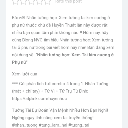
Rate this post
Bài viết Nhân tướng học: Xem tướng tai kim cương ở
phụ nữ thuộc chủ đề Huyền Thuật lần này được rất
nhiều bạn quan tâm phải không nào !! Hôm nay, hãy
cùng Blong NVC tìm hiểu Nhân tướng học: Xem tướng
tai ở phụ nữ trong bài viết hôm nay nhé! Bạn đang xem
nội dung về:
“Nhân tướng học: Xem Tai kim cương ở
Phụ nữ”
Xem lướt qua
*** Gói phân tích full combo 4 trong 1. Nhân Tướng
(mặt + chỉ tay) + Tử Vi + Tứ Trụ Tử Bình:
https://atplink.com/huyenhoc
Tướng Tài Dự Đoán Vận Mệnh Nhiều Hơn Bạn Nghĩ!
Ngừng ngay tính năng xem tai truyền thống!
#nhan_tuong #tung_lam_hai #tuong_tai