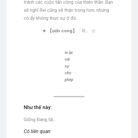
tránh các cuộc tấn công của thiên thần. Bạn
sẽ nghĩ Rei cũng sẽ thận trọng hơn, nhưng
cô ấy không thực sự ở đó.
★
【uốn cong】
「III」 ☆
in lại
với
sự
cho
phép
Như thế này:
Giống
Đang tải…
Có liên quan