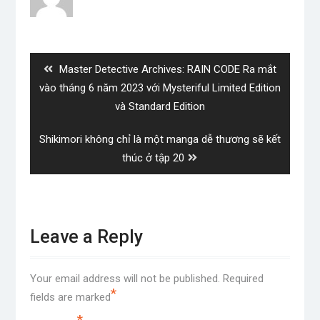
Post
navigation
Previous
Master Detective Archives: RAIN CODE Ra mắt
post:
vào tháng 6 năm 2023 với Mysteriful Limited Edition
và Standard Edition
Next
Shikimori không chỉ là một manga dễ thương sẽ kết
post:
thúc ở tập 20
Leave a Reply
Your email address will not be published.
Required
*
fields are marked
*