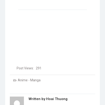
bài
chuyển
hướng
Post Views:
291
Anime - Manga
Written by
Hoai Thuong