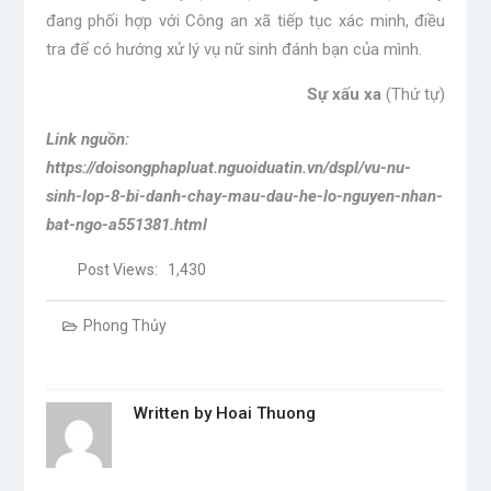
đang phối hợp với Công an xã tiếp tục xác minh, điều
tra để có hướng xử lý vụ nữ sinh đánh bạn của mình.
Sự xấu xa
(Thứ tự)
Link nguồn:
https://doisongphapluat.nguoiduatin.vn/dspl/vu-nu-
sinh-lop-8-bi-danh-chay-mau-dau-he-lo-nguyen-nhan-
bat-ngo-a551381.html
Post Views:
1,430
Phong Thủy
Written by
Hoai Thuong
Post