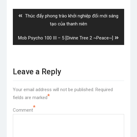
navigation
Previous
Thúc đẩy phong trào khởi nghiệp đổi mới sáng
post:
tạo của thanh niên
Next
Mob Psycho 100 III – 5 [Divine Tree 2 ~Peace~]
post:
Leave a Reply
Your email address will not be published.
Required
*
fields are marked
*
Comment