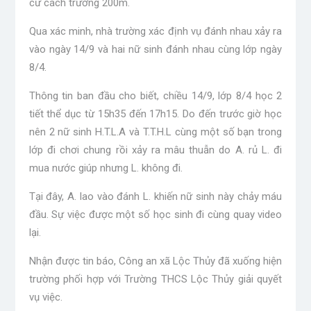
cư cách trường 200m.
Qua xác minh, nhà trường xác định vụ đánh nhau xảy ra
vào ngày 14/9 và hai nữ sinh đánh nhau cùng lớp ngày
8/4.
Thông tin ban đầu cho biết, chiều 14/9, lớp 8/4 học 2
tiết thể dục từ 15h35 đến 17h15. Do đến trước giờ học
nên 2 nữ sinh H.T.L.A và T.T.H.L cùng một số bạn trong
lớp đi chơi chung rồi xảy ra mâu thuẫn do A. rủ L. đi
mua nước giúp nhưng L. không đi.
Tại đây, A. lao vào đánh L. khiến nữ sinh này chảy máu
đầu. Sự việc được một số học sinh đi cùng quay video
lại.
Nhận được tin báo, Công an xã Lộc Thủy đã xuống hiện
trường phối hợp với Trường THCS Lộc Thủy giải quyết
vụ việc.