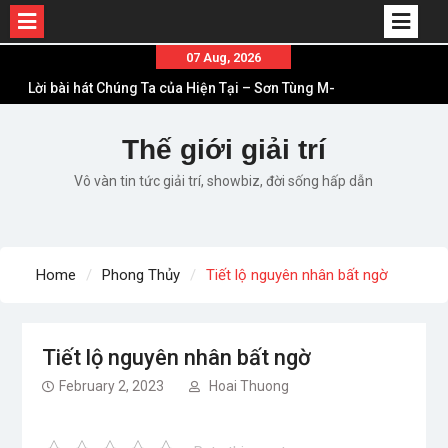
Skip
07 Aug, 2026
to
Lời bài hát Chúng Ta của Hiện Tại – Sơn Tùng M-
content
TP – Full lyrics bản chuẩn
List ca khúc nhạc tết hay và ý nghĩa nhất mỗi dịp
Thế giới giải trí
xuân về
Vô vàn tin tức giải trí, showbiz, đời sống hấp dẫn
Em ơi lên phố – Minh Vương: Màn comeback
“ngoạn mục” với triệu view
Những ca khúc nhạc xuân “sặc mùi” quảng cáo
nhưng vẫn ấn tượng
Home
Phong Thủy
Tiết lộ nguyên nhân bất ngờ
Lời bài hát Làm Gì Phải Hốt – Sản phẩm âm nhạc
chất lượng chuẩn chất JustaTee
Tiết lộ nguyên nhân bất ngờ
February 2, 2023
Hoai Thuong