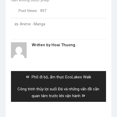
Post Views:
497
Anime - Manga
Written by
Hoai Thuong
Post
navigation
Previous
Phố đi bộ, ẩm thực EcoLakes Walk
post:
Next
Công trình thủy lợi suối Đá và những vấn đề cần
post:
quan tâm trước khi vận hành