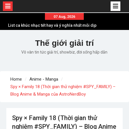
Skip
07 Aug, 2026
to
List ca khúc nhạc tết hay và ý nghĩa nhất mỗi dịp
content
xuân về
Em ơi lên phố – Minh Vương: Màn comeback
Thế giới giải trí
“ngoạn mục” với triệu view
Vô vàn tin tức giải trí, showbiz, đời sống hấp dẫn
Những ca khúc nhạc xuân “sặc mùi” quảng cáo
nhưng vẫn ấn tượng
Lời bài hát Làm Gì Phải Hốt – Sản phẩm âm nhạc
chất lượng chuẩn chất JustaTee
Home
Anime - Manga
Lời bài hát Chúng Ta của Hiện Tại – Sơn Tùng M-
Spy × Family 18 (Thời gian thử nghiệm #SPY_FAMILY) –
TP – Full lyrics bản chuẩn
Blog Anime & Manga của AstroNerdBoy
Spy × Family 18 (Thời gian thử
nghiệm #SPY_FAMILY) – Blog Anime