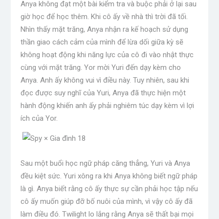
Anya không đạt một bài kiểm tra và buộc phải ở lại sau
giờ học để học thêm. Khi cô ấy về nhà thì trời đã tối.
Nhìn thấy mặt trăng, Anya nhận ra kế hoạch sử dụng
thần giao cách cảm của mình để lừa dối giữa kỳ sẽ
không hoạt động khi năng lực của cô đi vào nhật thực
cùng với mặt trăng. Yor mời Yuri đến dạy kèm cho
Anya. Anh ấy không vui vì điều này. Tuy nhiên, sau khi
đọc được suy nghĩ của Yuri, Anya đã thực hiện một
hành động khiến anh ấy phải nghiêm túc dạy kèm vì lợi
ích của Yor.
Sau một buổi học ngữ pháp căng thẳng, Yuri và Anya
đều kiệt sức. Yuri xông ra khi Anya không biết ngữ pháp
là gì. Anya biết rằng cô ấy thực sự cần phải học tập nếu
cô ấy muốn giúp đỡ bố nuôi của mình, vì vậy cô ấy đã
làm điều đó. Twilight lo lắng rằng Anya sẽ thất bại mọi