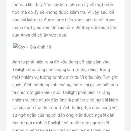
thứ sau khi thấy Yuri dạy kèm cho cô ấy về một môn
học mà cô ấy sẽ không được kiểm tra. Vì vậy, sau khi
các bài kiểm tra được thực hiện xong, anh ta cải trang
thành một giáo viên để vào hầm để thay đổi câu trả lời
của Anya để cô ấy vượt qua.
Anh ta phát hiện ra ai đó xấu đang cố gắng lẻn vào.
Twilight cho rằng anh chàng là một điệp viên, trong
một nhiệm vụ tương tự như anh ta. Vì điều này, Twilight
quyết định sử dụng anh chàng, thậm chí giả vờ biết anh
ta như một giáo viên mới. Twilight phát hiện ra rằng
nhiệm vụ của người đàn ông là phá hoại cả hai bài kiểm
tra của anh trai Desmond. Anh ta tiếp tục chơi cùng với
sự ngớ ngẩn của người đàn ông, biết được người đàn
ông tự gọi mình là Daylight và muốn mọi người biết
những gì anh ta đã làm với tư cách là một điệp viên.