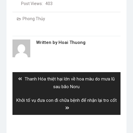
Post Views:
403
Phong Thủy
Written by
Hoai Thuong
Post
navigation
Previous
Thanh Hóa thiệt hại lớn về hoa màu do mưa lũ
post:
sau bão Noru
Next
Khởi tố vụ đưa con đi chữa bệnh để nhận lại tro cốt
post: