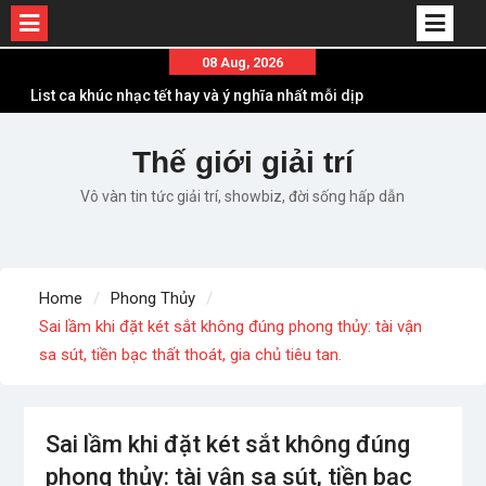
Skip
08 Aug, 2026
to
List ca khúc nhạc tết hay và ý nghĩa nhất mỗi dịp
content
xuân về
Em ơi lên phố – Minh Vương: Màn comeback
Thế giới giải trí
“ngoạn mục” với triệu view
Vô vàn tin tức giải trí, showbiz, đời sống hấp dẫn
Những ca khúc nhạc xuân “sặc mùi” quảng cáo
nhưng vẫn ấn tượng
Lời bài hát Làm Gì Phải Hốt – Sản phẩm âm nhạc
chất lượng chuẩn chất JustaTee
Home
Phong Thủy
Lời bài hát Chúng Ta của Hiện Tại – Sơn Tùng M-
Sai lầm khi đặt két sắt không đúng phong thủy: tài vận
TP – Full lyrics bản chuẩn
sa sút, tiền bạc thất thoát, gia chủ tiêu tan.
Sai lầm khi đặt két sắt không đúng
phong thủy: tài vận sa sút, tiền bạc