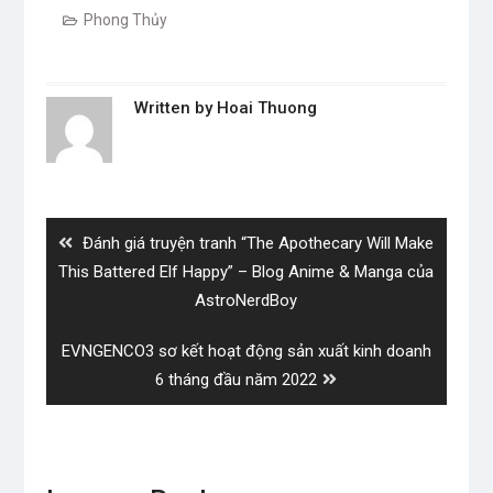
Phong Thủy
Written by
Hoai Thuong
Post
navigation
Previous
Đánh giá truyện tranh “The Apothecary Will Make
post:
This Battered Elf Happy” – Blog Anime & Manga của
AstroNerdBoy
Next
EVNGENCO3 sơ kết hoạt động sản xuất kinh doanh
post:
6 tháng đầu năm 2022