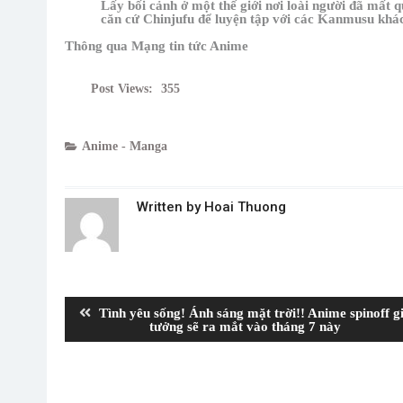
Lấy bối cảnh ở một thế giới nơi loài người đã mất
căn cứ Chinjufu để luyện tập với các Kanmusu khá
Thông qua
Mạng tin tức Anime
Post Views:
355
Anime - Manga
Written by
Hoai Thuong
Post
navigation
Previous
Tình yêu sống! Ánh sáng mặt trời!! Anime spinoff g
post:
tưởng sẽ ra mắt vào tháng 7 này