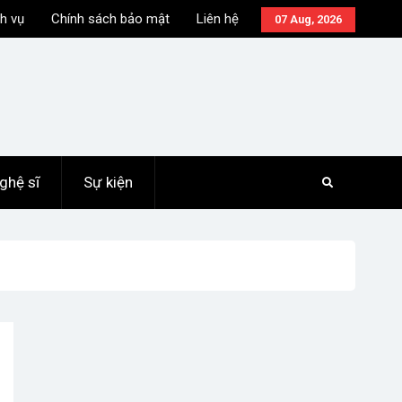
h vụ
Chính sách bảo mật
Liên hệ
07 Aug, 2026
ghệ sĩ
Sự kiện