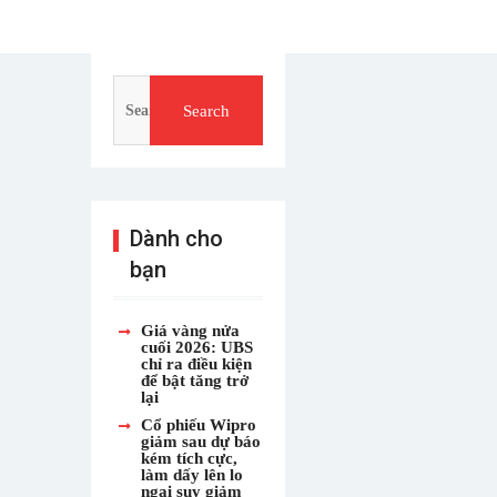
Search
for:
Dành cho
bạn
Giá vàng nửa
cuối 2026: UBS
chỉ ra điều kiện
để bật tăng trở
lại
Cổ phiếu Wipro
giảm sau dự báo
kém tích cực,
làm dấy lên lo
ngại suy giảm