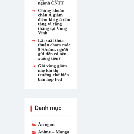
ngành CNTT
Chứng khoán
châu Á giảm
điểm khi giá dầu
tăng vì căng
thẳng tại Vùng
Vịnh
Lãi suất thỏa
thuận chạm mốc
9%/năm, người
gửi tiền có nên
xuống tiền?
Giá vàng giảm
nhẹ khi thị
trường chờ biên
bản họp Fed
Danh mục
Ăn ngon
Anime – Manga