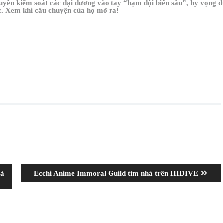
 quyền kiểm soát các đại dương vào tay “hạm đội biển sâu”, hy vọng
c. Xem khi câu chuyện của họ mở ra!
Next
iả
Ecchi Anime Immoral Guild tìm nhà trên HIDIVE
post: