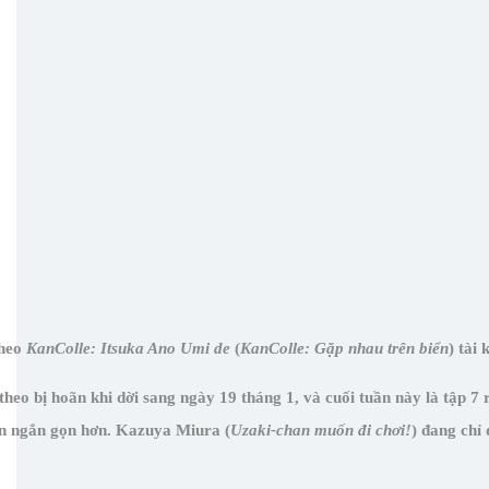
Theo
KanColle: Itsuka Ano Umi de
(
KanColle: Gặp nhau trên biển
) tài
theo bị hoãn khi dời sang ngày 19 tháng 1, và cuối tuần này là tập 7 
ện ngắn gọn hơn. Kazuya Miura (
Uzaki-chan muốn đi chơi!
) đang chỉ