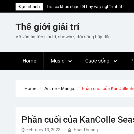
Skip
Đọc nhanh
List ca khúc nhạc tết hay và ý nghĩa nhất
to
mỗi dịp xuân về
content
Em ơi lên phố – Minh Vương: Màn
Thế giới giải trí
comeback “ngoạn mục” với triệu view
Những ca khúc nhạc xuân “sặc mùi” quảng
Vô vàn tin tức giải trí, showbiz, đời sống hấp dẫn
cáo nhưng vẫn ấn tượng
Lời bài hát Làm Gì Phải Hốt – Sản phẩm âm
nhạc chất lượng chuẩn chất JustaTee
Home
Music
Cuộc sống
P
Lời bài hát Chúng Ta của Hiện Tại – Sơn
Tùng M-TP – Full lyrics bản chuẩn
Home
Anime - Manga
Phần cuối của KanColle S
Phần cuối của KanColle Sea
February 13, 2023
Hoai Thuong