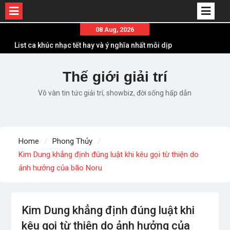
Skip
08 Aug, 2026
List ca khúc nhạc tết hay và ý nghĩa nhất mỗi dịp
to
xuân về
content
Em ơi lên phố – Minh Vương: Màn comeback
“ngoạn mục” với triệu view
Thế giới giải trí
Những ca khúc nhạc xuân “sặc mùi” quảng cáo
Vô vàn tin tức giải trí, showbiz, đời sống hấp dẫn
nhưng vẫn ấn tượng
Lời bài hát Làm Gì Phải Hốt – Sản phẩm âm nhạc
chất lượng chuẩn chất JustaTee
Lời bài hát Chúng Ta của Hiện Tại – Sơn Tùng M-
Home
Phong Thủy
TP – Full lyrics bản chuẩn
Kim Dung khẳng định đúng luật khi kêu gọi từ thiện do
ảnh hưởng của bão Noru
Kim Dung khẳng định đúng luật khi
kêu gọi từ thiện do ảnh hưởng của