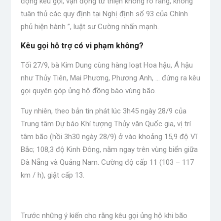
động kêu gọi, vận động từ thiện không rõ ràng, không
tuân thủ các quy định tại Nghị định số 93 của Chính
phủ hiện hành ”, luật sư Cường nhấn mạnh.
Kêu gọi hỗ trợ có vi phạm không?
Tối 27/9, bà Kim Dung cùng hàng loạt Hoa hậu, Á hậu
như Thủy Tiên, Mai Phương, Phương Anh, … đứng ra kêu
gọi quyên góp ủng hộ đồng bào vùng bão.
Tuy nhiên, theo bản tin phát lúc 3h45 ngày 28/9 của
Trung tâm Dự báo Khí tượng Thủy văn Quốc gia, vị trí
tâm bão (hồi 3h30 ngày 28/9) ở vào khoảng 15,9 độ Vĩ
Bắc; 108,3 độ Kinh Đông, nằm ngay trên vùng biển giữa
Đà Nẵng và Quảng Nam. Cường độ cấp 11 (103 – 117
km / h), giật cấp 13.
Trước những ý kiến ​​cho rằng kêu gọi ủng hộ khi bão