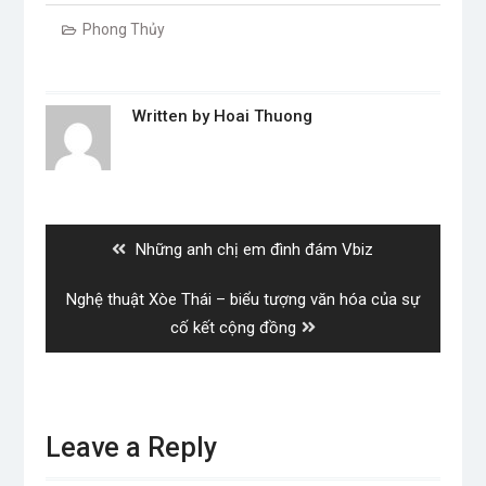
Phong Thủy
Written by
Hoai Thuong
Post
navigation
Previous
Những anh chị em đình đám Vbiz
post:
Next
Nghệ thuật Xòe Thái – biểu tượng văn hóa của sự
post:
cố kết cộng đồng
Leave a Reply