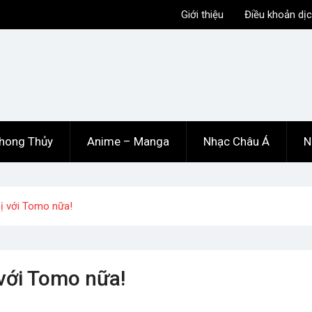
Giới thiệu
Điều khoản dịc
hong Thủy
Anime – Manga
Nhạc Châu Á
N
hị với Tomo nữa!
 với Tomo nữa!