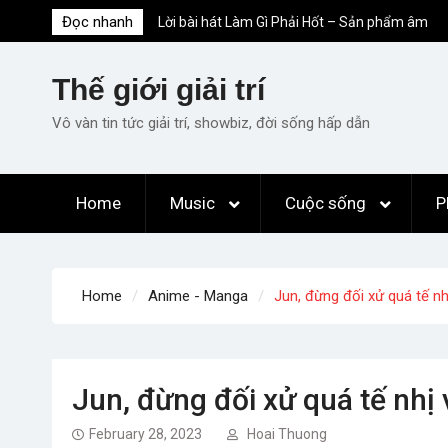
Skip
Đọc nhanh
Lời bài hát Làm Gì Phải Hốt – Sản phẩm âm
to
nhạc chất lượng chuẩn chất JustaTee
content
Lời bài hát Chúng Ta của Hiện Tại – Sơn
Thế giới giải trí
Tùng M-TP – Full lyrics bản chuẩn
List ca khúc nhạc tết hay và ý nghĩa nhất
Vô vàn tin tức giải trí, showbiz, đời sống hấp dẫn
mỗi dịp xuân về
Em ơi lên phố – Minh Vương: Màn
comeback “ngoạn mục” với triệu view
Home
Music
Cuộc sống
P
Những ca khúc nhạc xuân “sặc mùi” quảng
cáo nhưng vẫn ấn tượng
Home
Anime - Manga
Jun, đừng đối xử quá tế n
Jun, đừng đối xử quá tế nhị
February 28, 2023
Hoai Thuong