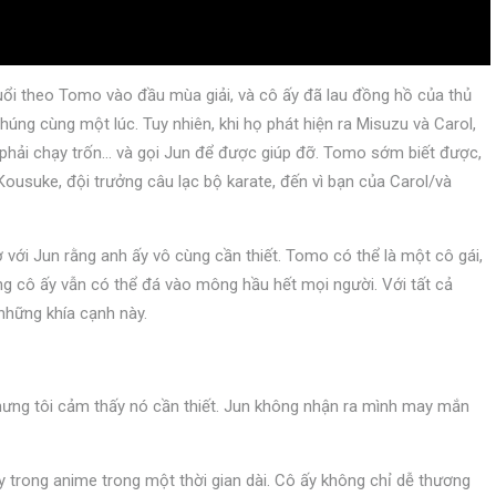
uổi theo Tomo vào đầu mùa giải, và cô ấy đã lau đồng hồ của thủ
húng cùng một lúc. Tuy nhiên, khi họ phát hiện ra Misuzu và Carol,
ái phải chạy trốn… và gọi Jun để được giúp đỡ. Tomo sớm biết được,
Kousuke, đội trưởng câu lạc bộ karate, đến vì bạn của Carol/và
với Jun rằng anh ấy vô cùng cần thiết. Tomo có thể là một cô gái,
ng cô ấy vẫn có thể đá vào mông hầu hết mọi người. Với tất cả
những khía cạnh này.
nhưng tôi cảm thấy nó cần thiết. Jun không nhận ra mình may mắn
 trong anime trong một thời gian dài. Cô ấy không chỉ dễ thương