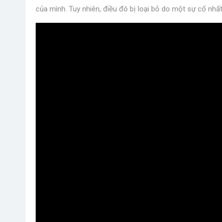
của mình. Tuy nhiên, điều đó bị loại bỏ do một sự cố nhất