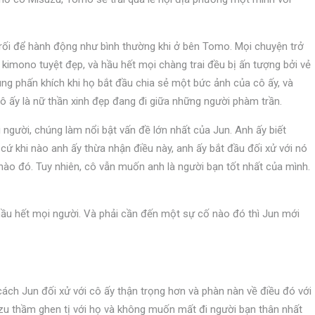
 rối để hành động như bình thường khi ở bên Tomo. Mọi chuyện trở
ộ kimono tuyệt đẹp, và hầu hết mọi chàng trai đều bị ấn tượng bởi vẻ
ng phấn khích khi họ bắt đầu chia sẻ một bức ảnh của cô ấy, và
ô ấy là nữ thần xinh đẹp đang đi giữa những người phàm trần.
người, chúng làm nổi bật vấn đề lớn nhất của Jun. Anh ấy biết
 cứ khi nào anh ấy thừa nhận điều này, anh ấy bắt đầu đối xử với nó
ào đó. Tuy nhiên, cô vẫn muốn anh là người bạn tốt nhất của mình.
ầu hết mọi người. Và phải cần đến một sự cố nào đó thì Jun mới
ách Jun đối xử với cô ấy thận trọng hơn và phàn nàn về điều đó với
suzu thầm ghen tị với họ và không muốn mất đi người bạn thân nhất