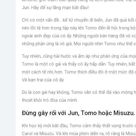
Jun. Hãy để sự lãng mạn bắt đầu!
Chỉ có một vấn đề… kể từ chuyến đi biển, Jun đã quá bối
nên tồi tệ hơn trong tập này khi Tomo đến lễ hội trong b
ngoài xinh đẹp của cô ấy. Những người bán hàng đã vô cù
những phản ứng là vô giá. Mọi người nhìn Tomo như thể c
Tuy nhiên, cũng hài hước và ấm áp như phản ứng của mọi 
Tomo là một cô gái và thấy cô ấy hấp dẫn. Tuy nhiên, bất
một cách tế nhị hơn. Tomo thích điều đó ở một mức độ n
Và
bạn trai của cô ấy.
Dù là con gái hay không, Tomo vẫn có thể đá vào mông h
thoát khỏi trò đùa của mình.
Đừng gây rối với Jun, Tomo hoặc Misuzu.
Khi học kỳ mới bắt đầu, Tomo cảm thấy thất vọng trước c
Carol và Misuzu. Và khi mùa phim diễn ra, rõ ràng là Mi