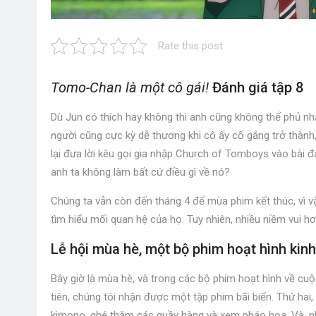
Rate this post
Tomo-Chan là một cô gái!
Đánh giá tập 8
Dù Jun có thích hay không thì anh cũng không thể phủ n
người cũng cực kỳ dễ thương khi cô ấy cố gắng trở thành,
lại đưa lời kêu gọi gia nhập Church of Tomboys vào bài
anh ta không làm bất cứ điều gì về nó?
Chúng ta vẫn còn đến tháng 4 để mùa phim kết thúc, vì v
tìm hiểu mối quan hệ của họ. Tuy nhiên, nhiều niềm vui hơ
Lễ hội mùa hè, một bộ phim hoạt hình kinh
Bây giờ là mùa hè, và trong các bộ phim hoạt hình về cuộ
tiên, chúng tôi nhận được một tập phim bãi biển. Thứ hai,
kimono, ghé thăm các quầy hàng và xem pháo hoa. Và, nh