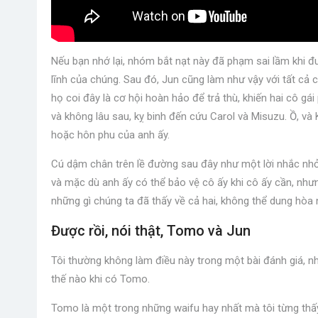
Nếu bạn nhớ lại, nhóm bắt nạt này đã phạm sai lầm khi đ
lĩnh của chúng. Sau đó, Jun cũng làm như vậy với tất cả c
họ coi đây là cơ hội hoàn hảo để trả thù, khiến hai cô g
và không lâu sau, kỵ binh đến cứu Carol và Misuzu. Ồ, và 
hoặc hôn phu của anh ấy.
Cú dậm chân trên lề đường sau đây như một lời nhắc nhở 
và mặc dù anh ấy có thể bảo vệ cô ấy khi cô ấy cần, như
những gì chúng ta đã thấy về cả hai, không thể dung hòa 
Được rồi, nói thật, Tomo và Jun
Tôi thường không làm điều này trong một bài đánh giá, 
thế nào khi có Tomo.
Tomo là một trong những waifu hay nhất mà tôi từng thấy