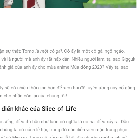
hận sự thật: Tomo
là một cô gái
. Cô ấy là một cô gái ngổ ngáo,
 và là người mà anh ấy rất hấp dẫn. Nhiều người làm; tại sao Gigguk
 đánh giá của anh ấy cho mùa anime Mùa đông 2023? Vậy tại sao
ậy sẽ có nhiều thời gian hơn để xem hai đôi uyên ương này cố gắng
n cho phần còn lại của chúng tôi!
 điển khác của Slice-of-Life
c sống, điều đó hầu như luôn có nghĩa là có hai điều xảy ra. Đầu
 chúng ta có cảnh lễ hội, trong đó dàn diễn viên mặc trang phục
ờ có Misuzu, Tomo sẽ trải qua lễ hội địa phương một mình với