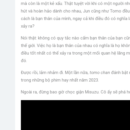
mà còn là một kẻ xấu. Thật tuyệt vời khi có một người như
hút và hoàn hảo dành cho nhau, Jun cũng như Tomo đều s
cách là bạn thân của mình, ngay cả khi điều đó có nghĩa 
xảy ra?
Nói thật: không có quy tắc nào cấm bạn thân của bạn cũng
thế giới. Việc họ là bạn thân của nhau có nghĩa là họ khô
điều tốt nhất có thể xảy ra trong một mối quan hệ lãng mạn
đó.
Được rồi, lảm nhảm đi. Một lần nữa,
tomo chan
đánh bật n
trong những bộ phim hay nhất năm 2023.
Ngoài ra, đừng bao giờ chọc giận Misuzu. Cô ấy sẽ phá h