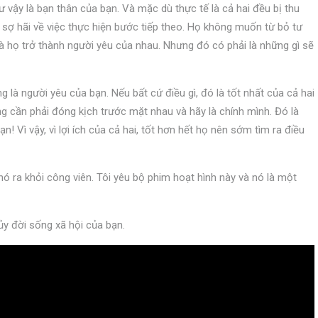
 vậy là bạn thân của bạn. Và mặc dù thực tế là cả hai đều bị thu
ợ hãi về việc thực hiện bước tiếp theo. Họ không muốn từ bỏ tư
là họ trở thành người yêu của nhau. Nhưng đó có phải là những gì sẽ
 là người yêu của bạn. Nếu bất cứ điều gì, đó là tốt nhất của cả hai
ng cần phải đóng kịch trước mặt nhau và hãy là chính mình. Đó là
! Vì vậy, vì lợi ích của cả hai, tốt hơn hết họ nên sớm tìm ra điều
ó ra khỏi công viên. Tôi yêu bộ phim hoạt hình này và nó là một
ủy đời sống xã hội của bạn.