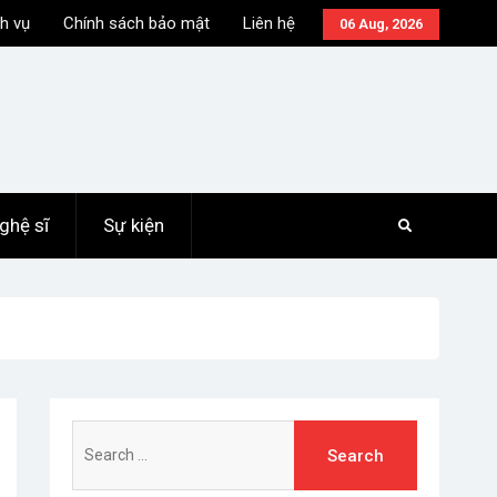
h vụ
Chính sách bảo mật
Liên hệ
06 Aug, 2026
ghệ sĩ
Sự kiện
Search
for: