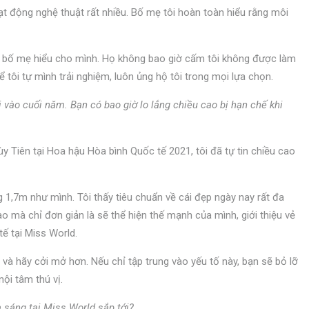
t động nghệ thuật rất nhiều. Bố mẹ tôi hoàn toàn hiểu rằng môi
ợc bố mẹ hiểu cho mình. Họ không bao giờ cấm tôi không được làm
 tôi tự mình trải nghiệm, luôn ủng hộ tôi trong mọi lựa chọn.
 vào cuối năm. Bạn có bao giờ lo lắng chiều cao bị hạn chế khi
 Tiên tại Hoa hậu Hòa bình Quốc tế 2021, tôi đã tự tin chiều cao
 1,7m như mình. Tôi thấy tiêu chuẩn về cái đẹp ngày nay rất đa
o mà chỉ đơn giản là sẽ thể hiện thế mạnh của mình, giới thiệu vẻ
ế tại Miss World.
và hãy cởi mở hơn. Nếu chỉ tập trung vào yếu tố này, bạn sẽ bỏ lỡ
ội tâm thú vị.
 sáng tại Miss World sắp tới?