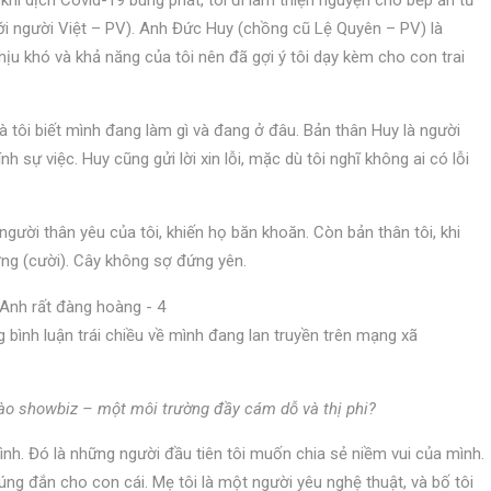
hi dịch Covid-19 bùng phát, tôi đi làm thiện nguyện cho bếp ăn từ
ới người Việt – PV). Anh Đức Huy (chồng cũ Lệ Quyên – PV) là
hịu khó và khả năng của tôi nên đã gợi ý tôi dạy kèm cho con trai
là tôi biết mình đang làm gì và đang ở đâu. Bản thân Huy là người
ính sự việc. Huy cũng gửi lời xin lỗi, mặc dù tôi nghĩ không ai có lỗi
gười thân yêu của tôi, khiến họ băn khoăn. Còn bản thân tôi, khi
ờng (cười). Cây không sợ đứng yên.
 bình luận trái chiều về mình đang lan truyền trên mạng xã
vào showbiz – một môi trường đầy cám dỗ và thị phi?
 đình. Đó là những người đầu tiên tôi muốn chia sẻ niềm vui của mình.
úng đắn cho con cái. Mẹ tôi là một người yêu nghệ thuật, và bố tôi