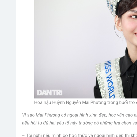
Hoa hậu Huỳnh Nguyễn Mai Phương trong buổi trò ch
Vì sao Mai Phương có ngoại hình xinh đẹp, học vấn cao nh
nếu hội tụ đủ hai yếu tố này thường có những lựa chọn v
– Tôi nghĩ nếu mình có học thức và ngoại hình đẹp thì k