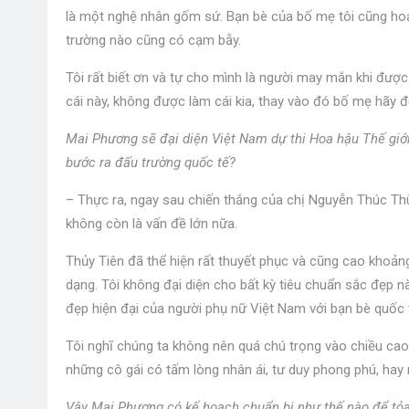
là một nghệ nhân gốm sứ. Bạn bè của bố mẹ tôi cũng hoạ
trường nào cũng có cạm bẫy.
Tôi rất biết ơn và tự cho mình là người may mắn khi đư
cái này, không được làm cái kia, thay vào đó bố mẹ hãy để
Mai Phương sẽ đại diện Việt Nam dự thi Hoa hậu Thế giới
bước ra đấu trường quốc tế?
– Thực ra, ngay sau chiến thắng của chị Nguyễn Thúc Thùy
không còn là vấn đề lớn nữa.
Thủy Tiên đã thể hiện rất thuyết phục và cũng cao khoảng
dạng. Tôi không đại diện cho bất kỳ tiêu chuẩn sắc đẹp nà
đẹp hiện đại của người phụ nữ Việt Nam với bạn bè quốc t
Tôi nghĩ chúng ta không nên quá chú trọng vào chiều cao 
những cô gái có tấm lòng nhân ái, tư duy phong phú, hay n
Vậy Mai Phương có kế hoạch chuẩn bị như thế nào để tỏa