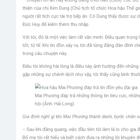
– Chuyện ồn ào này không đáng chút nào (cười). Lúc đó, k
thiện của chị Kim Dung (Chủ tịch tổ chức Hoa hậu Thế gi
người rất tích cực tài trợ bếp ăn. Cô Dung thấy được sự c
Đức Huy để kiếm thêm thu nhập.
Với tôi, đó là một việc làm rất văn minh. Điều quan trọng 
tốt, tử tế. Khi tin đồn xảy ra, tôi đã từng đăng đàn đính ch
trong câu chuyện này.
Điều tôi không hài lòng là điều này ảnh hưởng đến những n
gặp những sự chênh lệch như vậy, tôi thấy cũng bình thư
Mai Phương đáp trả những thông tin tiêu cực, những
hội (Ảnh: Hải Long).
Gia đình nghĩ gì khi Mai Phương thành danh, bước chân 
– Sau khi đăng quang, việc đầu tiên tôi làm là lo cho gia
Bố mẹ tôi rất hiểu và biết cách đưa ra những lời khuyên đ