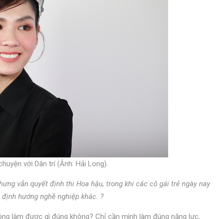
uyện với Dân trí (Ảnh: Hải Long).
ưng vẫn quyết định thi Hoa hậu, trong khi các cô gái trẻ ngày nay
à định hướng nghề nghiệp khác. ?
hông làm được gì đúng không? Chỉ cần mình làm đúng năng lực,