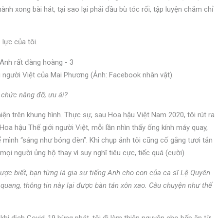
ành xong bài hát, tại sao lại phải đầu bù tóc rối, tập luyện chăm chỉ
lực của tôi.
ới người Việt của Mai Phương (Ảnh: Facebook nhân vật).
chức nâng đỡ, ưu ái?
hiện trên khung hình. Thực sự, sau Hoa hậu Việt Nam 2020, tôi rút ra
 Hoa hậu Thế giới người Việt, mỗi lần nhìn thấy ống kính máy quay,
để mình “sáng như bóng đèn”. Khi chụp ảnh tôi cũng cố gắng tươi tắn
mọi người ủng hộ thay vì suy nghĩ tiêu cực, tiếc quá (cười).
ợc biết, bạn từng là gia sư tiếng Anh cho con của ca sĩ Lệ Quyên
 quang, thông tin này lại được bàn tán xôn xao. Câu chuyện như thế