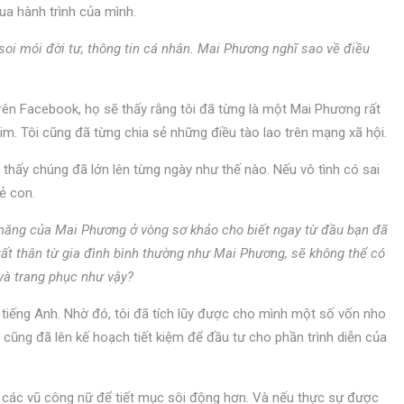
ua hành trình của mình.
 soi mói đời tư, thông tin cá nhân. Mai Phương nghĩ sao về điều
rên Facebook, họ sẽ thấy rằng tôi đã từng là một Mai Phương rất
m. Tôi cũng đã từng chia sẻ những điều tào lao trên mạng xã hội.
 thấy chúng đã lớn lên từng ngày như thế nào. Nếu vô tình có sai
ẻ con.
ài năng của Mai Phương ở vòng sơ khảo cho biết ngay từ đầu bạn đã
uất thân từ gia đình bình thường như Mai Phương, sẽ không thể có
 và trang phục như vậy?
ư tiếng Anh. Nhờ đó, tôi đã tích lũy được cho mình một số vốn nho
ôi cũng đã lên kế hoạch tiết kiệm để đầu tư cho phần trình diễn của
ủa các vũ công nữ để tiết mục sôi động hơn. Và nếu thực sự được