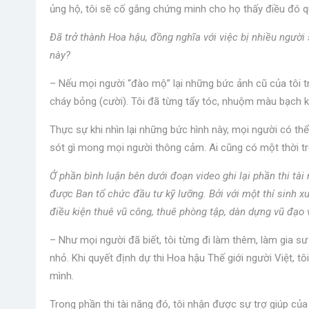
ủng hộ, tôi sẽ cố gắng chứng minh cho họ thấy điều đó q
Đã trở thành Hoa hậu, đồng nghĩa với việc bị nhiều người
này?
– Nếu mọi người “đào mộ” lại những bức ảnh cũ của tôi t
cháy bỏng (cười). Tôi đã từng tẩy tóc, nhuộm màu bạch ki
Thực sự khi nhìn lại những bức hình này, mọi người có thể
sót gì mong mọi người thông cảm. Ai cũng có một thời tr
Ở phần bình luận bên dưới đoạn video ghi lại phần thi t
được Ban tổ chức đầu tư kỹ lưỡng. Bởi với một thí sinh x
điều kiện thuê vũ công, thuê phòng tập, dàn dựng vũ đạo
– Như mọi người đã biết, tôi từng đi làm thêm, làm gia s
nhỏ. Khi quyết định dự thi Hoa hậu Thế giới người Việt, t
mình.
Trong phần thi tài năng đó, tôi nhận được sự trợ giúp c