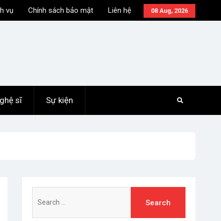
h vụ
Chính sách bảo mật
Liên hệ
08 Aug, 2026
ghệ sĩ
Sự kiện
Search
for: