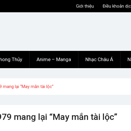
Giới thiệu
Điều khoản dịc
hong Thủy
Anime – Manga
Nhạc Châu Á
N
9 mang lại “May mắn tài lộc”
79 mang lại “May mắn tài lộc”