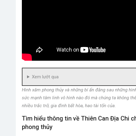
Xem lướt qua
Hình xăm phong thủy và những bí ẩn đằng sau những hình
sức mạnh tâm linh vô hình nào đó mà chúng ta không thể 
nhiều trắc trở, gia đình bất hòa, hao tài tốn của.
Tìm hiểu thông tin về Thiên Can Địa Chi
phong thủy