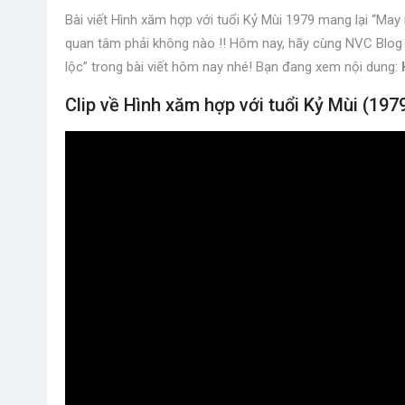
Bài viết Hình xăm hợp với tuổi Kỷ Mùi 1979 mang lại “May
quan tâm phải không nào !! Hôm nay, hãy cùng NVC Blog t
lộc” trong bài viết hôm nay nhé! Bạn đang xem nội dung:
Clip về Hình xăm hợp với tuổi Kỷ Mùi (197