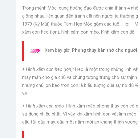
Trong mệnh Mộc, cung hoàng đạo được chia thành 4 nhó
giống nhau, liên quan đến tranh cãi nên người ta thường 
1979 (Kỷ Mùi) thuộc Tam Hợp Mộc gồm các tuổi: Hợi – Mã
xăm con heo (lợn), hình xăm con mèo, hình xăm con dê.
Xem bây giờ:
Phong thủy bàn thờ cho người
+ Hình xăm con heo (lợn):
Heo là một trong những linh vậ
may mắn cho gia chủ và chúng tượng trưng cho sự thịnh v
những chú lợn béo tròn còn là biểu tượng của sự no đủ v
v.v.
+ Hình xăm con mèo:
Hình xăm mèo phong thủy còn có cô
sử dụng nhiều nhất. Vì vậy, khi xăm hình con vật linh mèo 
cầu tài, cầu may, cầu một năm mới an khang thịnh vượng, 