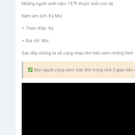
Những người sinh năm 1979 thuộc tuổi con dê.
Năm âm lịch: Kỷ Mùi
+ Thiên thần: Kỳ
+ Địa chỉ: Mùi
Sau đây chúng ta sẽ cùng nhau tìm hiểu xem những hình 
Mọi người cùng xem: bàn thờ trong nhà 3 gian nên 