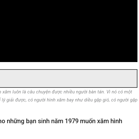
 xăm luôn là câu chuyện được nhiều người bàn tán. Vì nó có một
lý giải được, có người hình xăm bay như diều gặp gió, có người gặp
 cho những bạn sinh năm 1979 muốn xăm hình