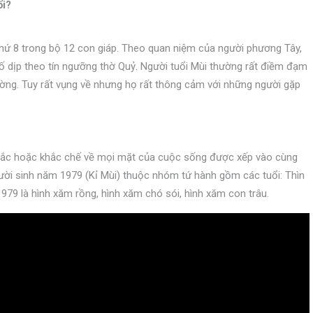
ổi?
thứ 8 trong bộ 12 con giáp. Theo quan niệm của người phương Tây,
ố dịp theo tín ngưỡng thờ Quỷ. Người tuổi Mùi thường rất điềm đạm
rường. Tuy rất vụng về nhưng họ rất thông cảm với những người gặp
ắc hoặc khắc chế về mọi mặt của cuộc sống được xếp vào cùng
ười sinh năm 1979 (Kỉ Mùi) thuộc nhóm tứ hành gồm các tuổi: Thìn
979 là hình xăm rồng, hình xăm chó sói, hình xăm con trâu.