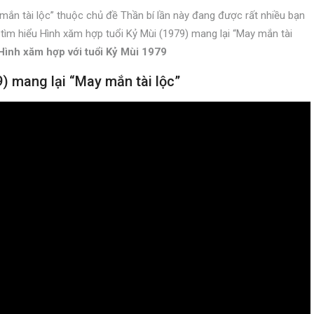
 mắn tài lộc” thuộc chủ đề Thần bí lần này đang được rất nhiều bạn
ìm hiểu Hình xăm hợp tuổi Kỷ Mùi (1979) mang lại “May mắn tài
Hình xăm hợp với tuổi Kỷ Mùi 1979
9) mang lại “May mắn tài lộc”