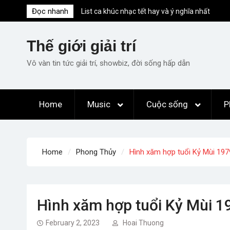
Skip
Đọc nhanh
List ca khúc nhạc tết hay và ý nghĩa nhất
to
mỗi dịp xuân về
content
Em ơi lên phố – Minh Vương: Màn
Thế giới giải trí
comeback “ngoạn mục” với triệu view
Những ca khúc nhạc xuân “sặc mùi” quảng
Vô vàn tin tức giải trí, showbiz, đời sống hấp dẫn
cáo nhưng vẫn ấn tượng
Lời bài hát Làm Gì Phải Hốt – Sản phẩm âm
nhạc chất lượng chuẩn chất JustaTee
Home
Music
Cuộc sống
P
Lời bài hát Chúng Ta của Hiện Tại – Sơn
Tùng M-TP – Full lyrics bản chuẩn
Home
Phong Thủy
Hình xăm hợp tuổi Kỷ Mùi 197
Hình xăm hợp tuổi Kỷ Mùi 19
February 2, 2023
Hoai Thuong