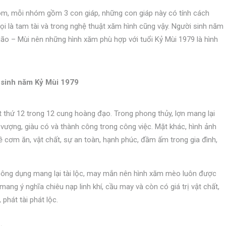
m, mỗi nhóm gồm 3 con giáp, những con giáp này có tính cách
gọi là tam tài và trong nghệ thuật xăm hình cũng vậy. Người sinh năm
o – Mùi nên những hình xăm phù hợp với tuổi Kỷ Mùi 1979 là hình
 sinh năm Kỷ Mùi 1979
t thứ 12 trong 12 cung hoàng đạo. Trong phong thủy, lợn mang lại
ượng, giàu có và thành công trong công việc. Mặt khác, hình ảnh
ề cơm ăn, vật chất, sự an toàn, hạnh phúc, đầm ấm trong gia đình,
ng dụng mang lại tài lộc, may mắn nên hình xăm mèo luôn được
mang ý nghĩa chiêu nạp linh khí, cầu may và còn có giá trị vật chất,
phát tài phát lộc.