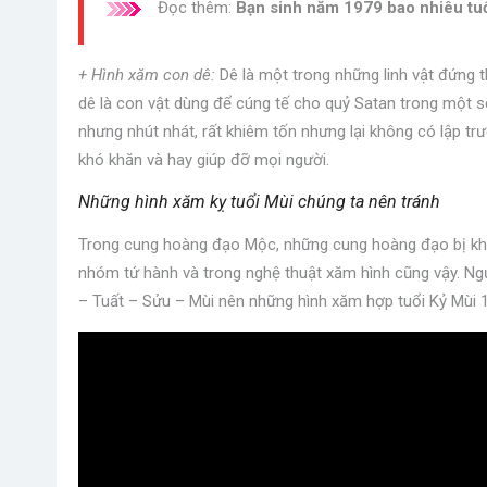
Đọc thêm:
Bạn sinh năm 1979 bao nhiêu tu
+ Hình xăm con dê:
Dê là một trong những linh vật đứng 
dê là con vật dùng để cúng tế cho quỷ Satan trong một s
nhưng nhút nhát, rất khiêm tốn nhưng lại không có lập t
khó khăn và hay giúp đỡ mọi người.
Những hình xăm kỵ tuổi Mùi chúng ta nên tránh
Trong cung hoàng đạo Mộc, những cung hoàng đạo bị kh
nhóm tứ hành và trong nghệ thuật xăm hình cũng vậy. Ng
– Tuất – Sửu – Mùi nên những hình xăm hợp tuổi Kỷ Mùi 1