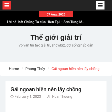
Skip
07 Aug, 2026
to
Lời bài hát Chúng Ta của Hiện Tại – Sơn Tùng M-
content
TP – Full lyrics bản chuẩn
List ca khúc nhạc tết hay và ý nghĩa nhất mỗi dịp
Thế giới giải trí
xuân về
Vô vàn tin tức giải trí, showbiz, đời sống hấp dẫn
Em ơi lên phố – Minh Vương: Màn comeback
“ngoạn mục” với triệu view
Những ca khúc nhạc xuân “sặc mùi” quảng cáo
nhưng vẫn ấn tượng
Home
Phong Thủy
Gái ngoan hiền nên lấy chồng
Lời bài hát Làm Gì Phải Hốt – Sản phẩm âm nhạc
chất lượng chuẩn chất JustaTee
Gái ngoan hiền nên lấy chồng
February 1, 2023
Hoai Thuong