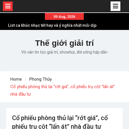
Skip
09 Aug, 2026
to
List ca khúc nhạc tết hay và ý nghĩa nhất mỗi dịp
content
xuân về
Em ơi lên phố – Minh Vương: Màn comeback
Thế giới giải trí
“ngoạn mục” với triệu view
Vô vàn tin tức giải trí, showbiz, đời sống hấp dẫn
Những ca khúc nhạc xuân “sặc mùi” quảng cáo
nhưng vẫn ấn tượng
Lời bài hát Làm Gì Phải Hốt – Sản phẩm âm nhạc
chất lượng chuẩn chất JustaTee
Home
Phong Thủy
Lời bài hát Chúng Ta của Hiện Tại – Sơn Tùng M-
Cổ phiếu phòng thủ lại “rớt giá”, cổ phiếu trụ cột “lấn át”
TP – Full lyrics bản chuẩn
nhà đầu tư
Cổ phiếu phòng thủ lại “rớt giá”, cổ
phiếu trụ cột “lấn át” nhà đầu tư