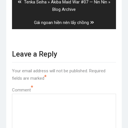
Previous
Tenka Seiha » Akiba Maid War #07 — Nin Nin »
post:
Blog Archive
Next
Gái ngoan hiền nên lấy chồng
post:
Leave a Reply
Your email address will not be published.
Required
*
fields are marked
*
Comment