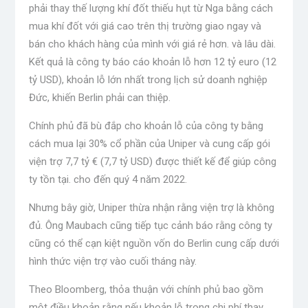
phải thay thế lượng khí đốt thiếu hụt từ Nga bằng cách
mua khí đốt với giá cao trên thị trường giao ngay và
bán cho khách hàng của mình với giá rẻ hơn. và lâu dài.
Kết quả là công ty báo cáo khoản lỗ hơn 12 tỷ euro (12
tỷ USD), khoản lỗ lớn nhất trong lịch sử doanh nghiệp
Đức, khiến Berlin phải can thiệp.
Chính phủ đã bù đắp cho khoản lỗ của công ty bằng
cách mua lại 30% cổ phần của Uniper và cung cấp gói
viện trợ 7,7 tỷ € (7,7 tỷ USD) được thiết kế để giúp công
ty tồn tại. cho đến quý 4 năm 2022.
Nhưng bây giờ, Uniper thừa nhận rằng viện trợ là không
đủ. Ông Maubach cũng tiếp tục cảnh báo rằng công ty
cũng có thể cạn kiệt nguồn vốn do Berlin cung cấp dưới
hình thức viện trợ vào cuối tháng này.
Theo Bloomberg, thỏa thuận với chính phủ bao gồm
một điều khoản rằng nếu khoản lỗ trong chi phí thay