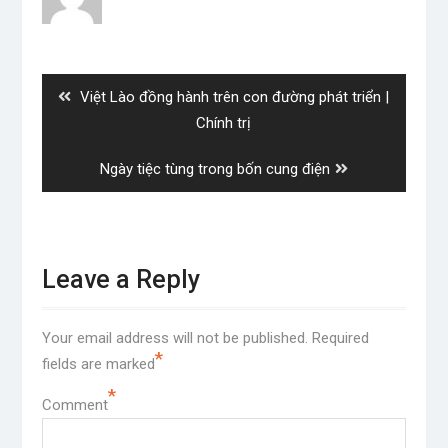
Post
navigation
Previous
Việt Lào đồng hành trên con đường phát triển |
post:
Chính trị
Next
Ngày tiệc tùng trong bốn cung điện
post:
Leave a Reply
Your email address will not be published.
Required
*
fields are marked
*
Comment