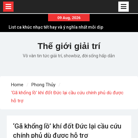
Skip
09 Aug, 2026
to
List ca khúc nhạc tết hay và ý nghĩa nhất mỗi dịp
content
xuân về
Em ơi lên phố – Minh Vương: Màn comeback
Thế giới giải trí
“ngoạn mục” với triệu view
Vô vàn tin tức giải trí, showbiz, đời sống hấp dẫn
Những ca khúc nhạc xuân “sặc mùi” quảng cáo
nhưng vẫn ấn tượng
Lời bài hát Làm Gì Phải Hốt – Sản phẩm âm nhạc
chất lượng chuẩn chất JustaTee
Home
Phong Thủy
Lời bài hát Chúng Ta của Hiện Tại – Sơn Tùng M-
‘Gã khổng lồ’ khí đốt Đức lại cầu cứu chính phủ dù được
TP – Full lyrics bản chuẩn
hỗ trợ
‘Gã khổng lồ’ khí đốt Đức lại cầu cứu
chính phủ dù được hỗ trợ