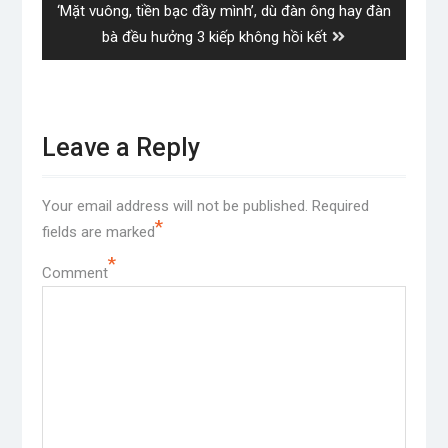
Next
‘Mặt vuông, tiền bạc đầy mình’, dù đàn ông hay đàn
post:
bà đều hưởng 3 kiếp không hồi kết
Leave a Reply
Your email address will not be published.
Required
*
fields are marked
*
Comment