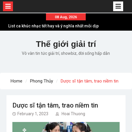
Skip
08 Aug, 2026
to
List ca khúc nhạc tết hay và ý nghĩa nhất mỗi dịp
content
xuân về
Em ơi lên phố – Minh Vương: Màn comeback
Thế giới giải trí
“ngoạn mục” với triệu view
Vô vàn tin tức giải trí, showbiz, đời sống hấp dẫn
Những ca khúc nhạc xuân “sặc mùi” quảng cáo
nhưng vẫn ấn tượng
Lời bài hát Làm Gì Phải Hốt – Sản phẩm âm nhạc
chất lượng chuẩn chất JustaTee
Home
Phong Thủy
Dược sĩ tận tâm, trao niềm tin
Lời bài hát Chúng Ta của Hiện Tại – Sơn Tùng M-
TP – Full lyrics bản chuẩn
Dược sĩ tận tâm, trao niềm tin
February 1, 2023
Hoai Thuong