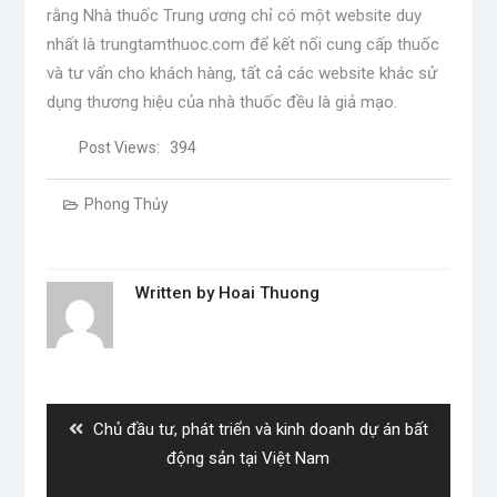
rằng Nhà thuốc Trung ương chỉ có một website duy
nhất là trungtamthuoc.com để kết nối cung cấp thuốc
và tư vấn cho khách hàng, tất cả các website khác sử
dụng thương hiệu của nhà thuốc đều là giả mạo.
Post Views:
394
Phong Thủy
Written by
Hoai Thuong
Post
navigation
Previous
Chủ đầu tư, phát triển và kinh doanh dự án bất
post:
động sản tại Việt Nam