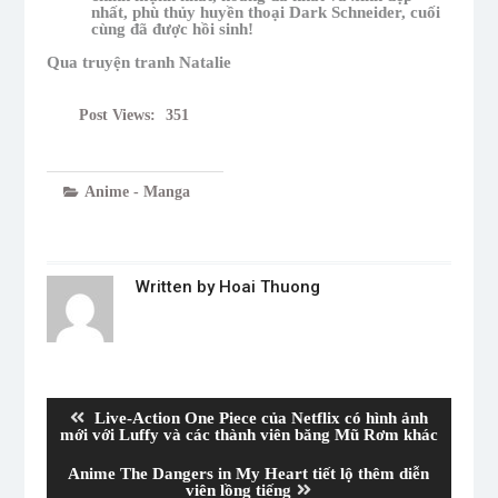
nhất, phù thủy huyền thoại Dark Schneider, cuối
cùng đã được hồi sinh!
Qua truyện tranh Natalie
Post Views:
351
Anime - Manga
Written by
Hoai Thuong
Post
navigation
Previous
Live-Action One Piece của Netflix có hình ảnh
post:
mới với Luffy và các thành viên băng Mũ Rơm khác
Next
Anime The Dangers in My Heart tiết lộ thêm diễn
post:
viên lồng tiếng