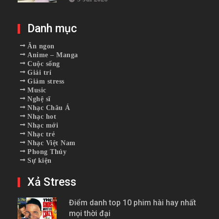
Danh mục
Ăn ngon
Anime – Manga
Cuộc sống
Giải trí
Giảm stress
Music
Nghệ sĩ
Nhạc Châu Á
Nhạc hot
Nhạc mới
Nhạc trẻ
Nhạc Việt Nam
Phong Thủy
Sự kiện
Xả Stress
Điểm danh top 10 phim hài hay nhất
mọi thời đại