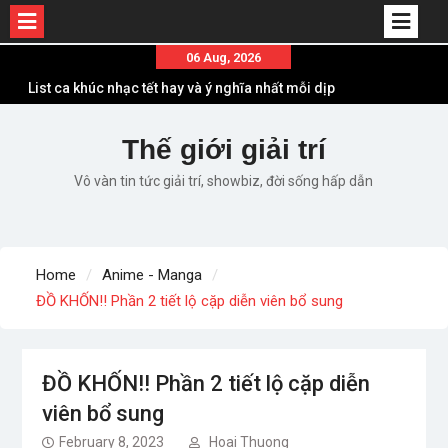
Skip
06 Aug, 2026
to
List ca khúc nhạc tết hay và ý nghĩa nhất mỗi dịp
content
xuân về
Em ơi lên phố – Minh Vương: Màn comeback
Thế giới giải trí
“ngoạn mục” với triệu view
Vô vàn tin tức giải trí, showbiz, đời sống hấp dẫn
Những ca khúc nhạc xuân “sặc mùi” quảng cáo
nhưng vẫn ấn tượng
Lời bài hát Làm Gì Phải Hốt – Sản phẩm âm nhạc
chất lượng chuẩn chất JustaTee
Home
Anime - Manga
Lời bài hát Chúng Ta của Hiện Tại – Sơn Tùng M-
ĐỒ KHỐN!! Phần 2 tiết lộ cặp diễn viên bổ sung
TP – Full lyrics bản chuẩn
ĐỒ KHỐN!! Phần 2 tiết lộ cặp diễn
viên bổ sung
February 8, 2023
Hoai Thuong