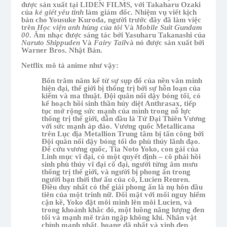
được sản xuất tại LIDEN FILMS, với Takaharu Ozaki
của
kẻ giết yêu tinh
làm giám đốc. Nhiệm vụ viết kịch
bản cho Yousuke Kuroda, người trước đây đã làm việc
trên
Học viện anh hùng của tôi
Và
Mobile Suit Gundam
00
. Âm nhạc được sáng tác bởi Yasuharu Takanashi của
Naruto Shippuden
Và
Fairy Tail
và nó được sản xuất bởi
Warner Bros. Nhật Bản.
Netflix mô tả anime như vậy:
Bốn trăm năm kể từ sự sụp đổ của nền văn minh
hiện đại, thế giới bị thống trị bởi sự hỗn loạn của
kiếm và ma thuật. Đội quân nổi dậy bóng tối, có
kế hoạch hồi sinh thần hủy diệt Anthrasax, tiếp
tục mở rộng sức mạnh của mình trong nỗ lực
thống trị thế giới, dẫn đầu là Tứ Đại Thiên Vương
với sức mạnh áp đảo. Vương quốc Metallicana
trên Lục địa Metallion Trung tâm bị tấn công bởi
Đội quân nổi dậy bóng tối do phù thủy lãnh đạo.
Để cứu vương quốc, Tia Noto Yoko, con gái của
Linh mục vĩ đại, có một quyết định – cô phải hồi
sinh phù thủy vĩ đại cổ đại, người từng âm mưu
thống trị thế giới, và người bị phong ấn trong
người bạn thời thơ ấu của cô, Lucien Renren.
Điều duy nhất có thể giải phong ấn là nụ hôn đầu
tiên của một trinh nữ. Đối mặt với mối nguy hiểm
cận kề, Yoko đặt môi mình lên môi Lucien, và
trong khoảnh khắc đó, một luồng năng lượng đen
tối và mạnh mẽ tràn ngập không khí. Nhân vật
chính mạnh nhất, hoang dã nhất và xinh đẹp