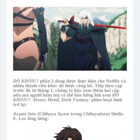
ĐỒ KHỐN!!
phần 2 đang được thực hiện cho Netflix và
nhiều thành viên khác đã được công bố. Tiếp theo cặp
trước đó từ tháng 1, chúng ta hãy xem thêm hai cặp
nữa mà người hâm mộ có thể hào hứng khi xem
ĐỒ
KHỐN!! -Heavy Metal, Dark Fantasy-
phim hoạt hình
trở lại.
Asami Seto (Chihaya Ayase trong
Chihayafuru
) Shella
E. Lee lồng tiếng: