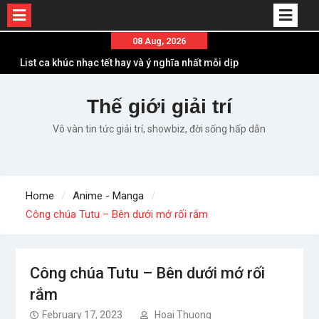
Skip
08 Aug, 2026
to
List ca khúc nhạc tết hay và ý nghĩa nhất mỗi dịp
content
xuân về
Em ơi lên phố – Minh Vương: Màn comeback
Thế giới giải trí
“ngoạn mục” với triệu view
Vô vàn tin tức giải trí, showbiz, đời sống hấp dẫn
Những ca khúc nhạc xuân “sặc mùi” quảng cáo
nhưng vẫn ấn tượng
Lời bài hát Làm Gì Phải Hốt – Sản phẩm âm nhạc
chất lượng chuẩn chất JustaTee
Home
Anime - Manga
Lời bài hát Chúng Ta của Hiện Tại – Sơn Tùng M-
Công chúa Tutu – Bên dưới mớ rối rắm
TP – Full lyrics bản chuẩn
Công chúa Tutu – Bên dưới mớ rối
rắm
February 17, 2023
Hoai Thuong