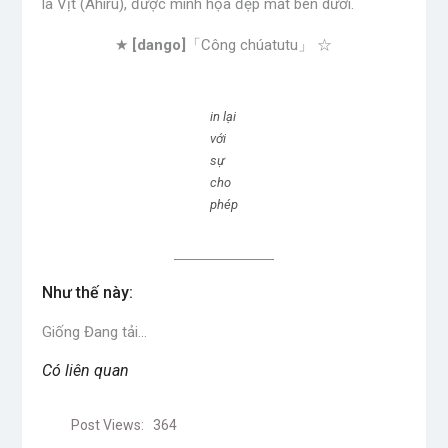
là Vịt (Ahiru), được minh họa đẹp mắt bên dưới.
★
[dango]
「Công chúatutu」 ☆
in lại
với
sự
cho
phép
Như thế này:
Giống
Đang tải…
Có liên quan
Post Views:
364