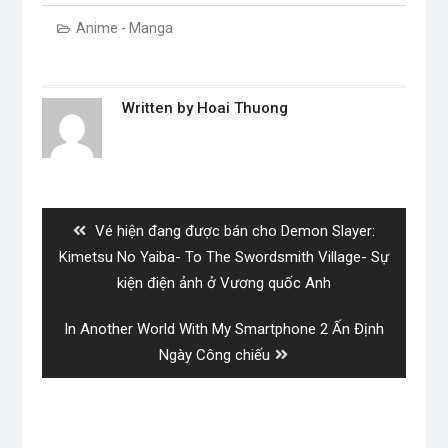
Anime - Manga
Written by
Hoai Thuong
Post
navigation
Previous
Vé hiện đang được bán cho Demon Slayer:
post:
Kimetsu No Yaiba- To The Swordsmith Village- Sự
kiện điện ảnh ở Vương quốc Anh
Next
In Another World With My Smartphone 2 Ấn Định
post:
Ngày Công chiếu