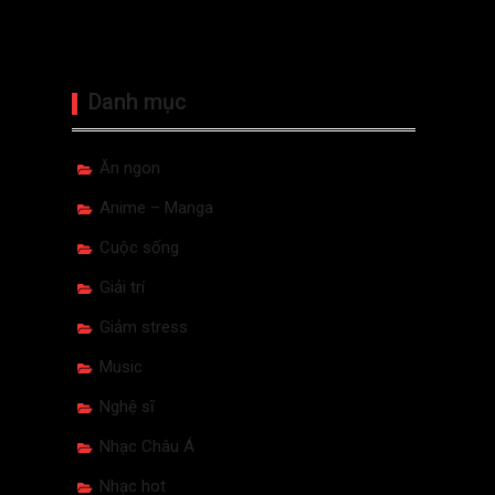
Danh mục
Ăn ngon
Anime – Manga
Cuộc sống
Giải trí
Giảm stress
Music
Nghệ sĩ
Nhạc Châu Á
Nhạc hot