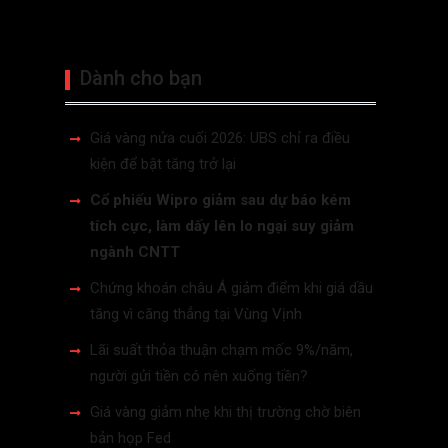
Dành cho bạn
Giá vàng nửa cuối 2026: UBS chỉ ra điều
kiện để bật tăng trở lại
Cổ phiếu Wipro giảm sau dự báo kém
tích cực, làm dấy lên lo ngại suy giảm
ngành CNTT
Chứng khoán châu Á giảm điểm khi giá dầu
tăng vì căng thẳng tại Vùng Vịnh
Lãi suất thỏa thuận chạm mốc 9%/năm,
người gửi tiền có nên xuống tiền?
Giá vàng giảm nhẹ khi thị trường chờ biên
bản họp Fed