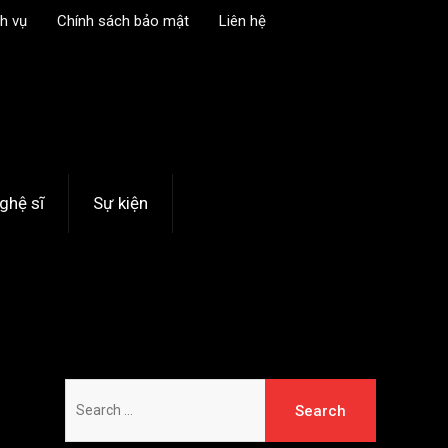
h vụ
Chính sách bảo mật
Liên hệ
07 Aug, 2026
ghệ sĩ
Sự kiện
Search
for: