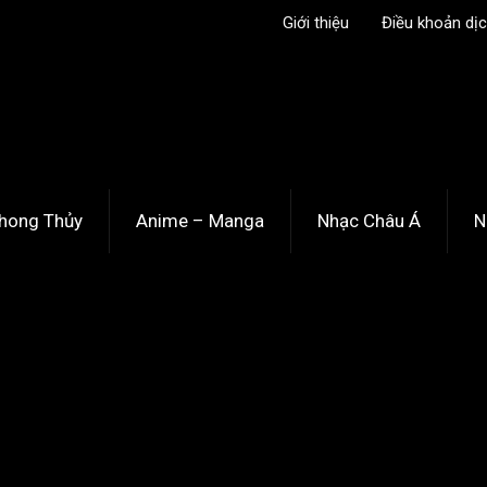
Giới thiệu
Điều khoản dịc
hong Thủy
Anime – Manga
Nhạc Châu Á
N
 tiết lộ hình ảnh chính, diễn viên bổ sung
iết lộ hình ảnh chính, diễn viên