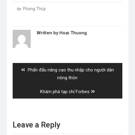
Phong Thủy
Written by
Hoai Thuong
Post
navigation
Previous
Phấn đấu nâng cao thu nhập cho người dân
post:
nông thôn
Next
Khám phá tạp chí Forbes
post:
Leave a Reply