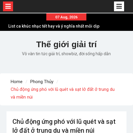
Skip
07 Aug, 2026
to
List ca khúc nhạc tết hay và ý nghĩa nhất mỗi dịp
content
xuân về
Em ơi lên phố – Minh Vương: Màn comeback
Thế giới giải trí
“ngoạn mục” với triệu view
Vô vàn tin tức giải trí, showbiz, đời sống hấp dẫn
Những ca khúc nhạc xuân “sặc mùi” quảng cáo
nhưng vẫn ấn tượng
Lời bài hát Làm Gì Phải Hốt – Sản phẩm âm nhạc
chất lượng chuẩn chất JustaTee
Home
Phong Thủy
Lời bài hát Chúng Ta của Hiện Tại – Sơn Tùng M-
Chủ động ứng phó với lũ quét và sạt lở đất ở trung du
TP – Full lyrics bản chuẩn
và miền núi
Chủ động ứng phó với lũ quét và sạt
lở đất ở trung du và miền núi