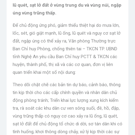
lũ quét, sạt lở đất ở vùng trung du và vùng núi, ngập
úng vùng trũng thấp.
Để chủ động ứng phó, giảm thiểu thiệt hại do mưa lớn,
lốc, sét, gió giật mạnh, lũ ống, lũ quét và nguy cơ sạt lở
đất, ngập úng có thể xảy ra, Văn phòng Thường trực
Ban Chỉ huy Phòng, chống thiên tai – TKCN TP. UBND
tỉnh Nghệ An yêu cầu Ban Chỉ huy PCTT & TKCN các
huyện, thành phố, thị xã và các cơ quan, đơn vị liên
quan triển khai một số nội dung:
Theo dõi chặt chẽ các bản tin dự báo, cảnh báo, thông
tin kịp thời cho các cấp chính quyền và nhân dân chủ
động phòng tránh; Triển khai lực lượng xung kích kiểm
tra, rà soát các khu dân cư ven sông suối, đê, hồ, đập,
vùng trũng thấp có nguy cơ cao xảy ra lũ ống, lũ quét,
sạt lở đất để chủ động tổ chức di dời, sơ tán dân khi có
tình huống; khơi thông dòng chảy, xử lý kịp thời các sự