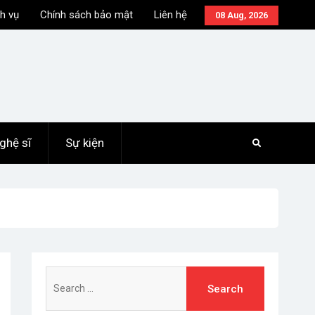
h vụ
Chính sách bảo mật
Liên hệ
08 Aug, 2026
ghệ sĩ
Sự kiện
Search
for: