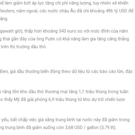
thể làm giảm bớt áp lực tăng chi phí năng lượng, tuy nhiên sẽ khiến
 Reuters, năm ngoái, các nước châu Âu đã chi khoảng 496 tỷ USD để
tăng.
megawatt giờ), thấp hơn khoảng 343 euro so với mức đỉnh của năm
thái gần đây của ông Putin có khả năng làm gia tăng căng thẳng
trên thị trường dầu thô.
ển Đen, giá dầu thường biến động theo dữ liệu từ các báo cáo lớn, đặc
rằng tồn kho dầu thô thương mại tăng 1,1 triệu thùng trong tuần
o thấy Mỹ đã giải phóng 6,9 triệu thùng từ kho dự trữ chiến lược
 yếu, bất chấp việc giá xăng trung bình tại nước này đã giảm trong
ng trung bình đã giảm xuống còn 3,68 USD / gallon (3,79 lít).