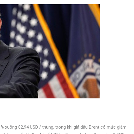
9% xuống 82,94 USD / thùng, trong khi giá dầu Brent có mức giảm