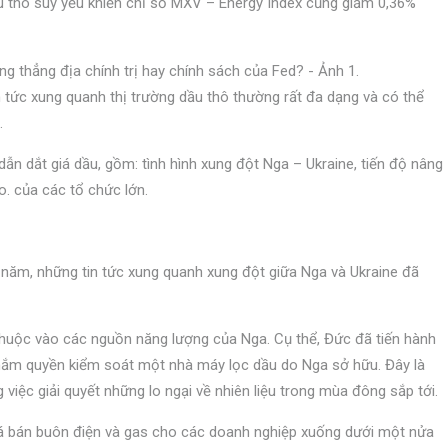
u thô suy yếu khiến chỉ số MXV – Energy Index cũng giảm 0,36%
n tức xung quanh thị trường dầu thô thường rất đa dạng và có thể
.
n dắt giá dầu, gồm: tình hình xung đột Nga – Ukraine, tiến độ nâng
o. của các tổ chức lớn.
u năm, những tin tức xung quanh xung đột giữa Nga và Ukraine đã
huộc vào các nguồn năng lượng của Nga. Cụ thể, Đức đã tiến hành
 nắm quyền kiểm soát một nhà máy lọc dầu do Nga sở hữu. Đây là
việc giải quyết những lo ngại về nhiên liệu trong mùa đông sắp tới.
á bán buôn điện và gas cho các doanh nghiệp xuống dưới một nửa