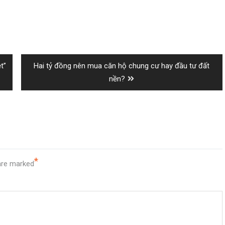
Next
t”
Hai tỷ đồng nên mua căn hộ chung cư hay đầu tư đất
post:
nền?
*
 are marked