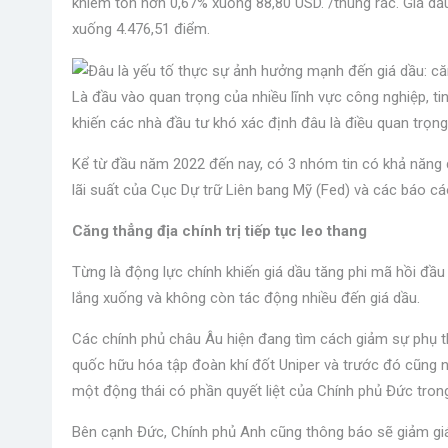
khiêm tốn hơn 0,67% xuống 88,80 USD. /thùng rác. Giá dầ
xuống 4.476,51 điểm.
Là đầu vào quan trọng của nhiều lĩnh vực công nghiệp, ti
khiến các nhà đầu tư khó xác định đâu là điều quan trọng
Kể từ đầu năm 2022 đến nay, có 3 nhóm tin có khả năng dẫ
lãi suất của Cục Dự trữ Liên bang Mỹ (Fed) và các báo cá
Căng thẳng địa chính trị tiếp tục leo thang
Từng là động lực chính khiến giá dầu tăng phi mã hồi đầ
lắng xuống và không còn tác động nhiều đến giá dầu.
Các chính phủ châu Âu hiện đang tìm cách giảm sự phụ t
quốc hữu hóa tập đoàn khí đốt Uniper và trước đó cũng
một động thái có phần quyết liệt của Chính phủ Đức trong 
Bên cạnh Đức, Chính phủ Anh cũng thông báo sẽ giảm gi