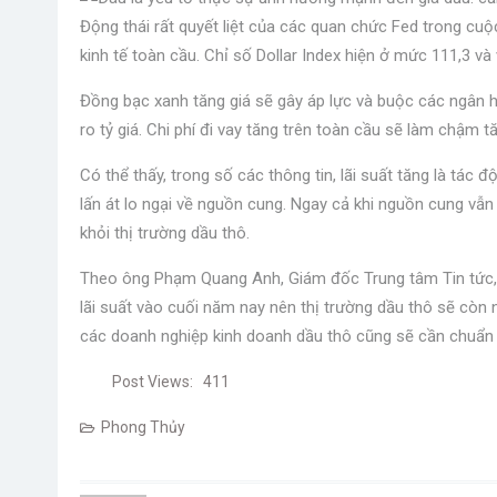
Động thái rất quyết liệt của các quan chức Fed trong cu
kinh tế toàn cầu. Chỉ số Dollar Index hiện ở mức 111,3 v
Đồng bạc xanh tăng giá sẽ gây áp lực và buộc các ngân hàn
ro tỷ giá. Chi phí đi vay tăng trên toàn cầu sẽ làm chậm 
Có thể thấy, trong số các thông tin, lãi suất tăng là tác
lấn át lo ngại về nguồn cung. Ngay cả khi nguồn cung vẫn
khỏi thị trường dầu thô.
Theo ông Phạm Quang Anh, Giám đốc Trung tâm Tin tức, 
lãi suất vào cuối năm nay nên thị trường dầu thô sẽ còn 
các doanh nghiệp kinh doanh dầu thô cũng sẽ cần chuẩn bị
Post Views:
411
Phong Thủy