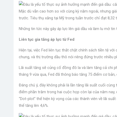
Mặc dù vẫn cao hơn so với cùng kỳ năm ngoái, nhưng giá x
trước. Tiêu thụ xăng tại Mỹ trong tuần trước chỉ đạt 8,32 
Những tin tức này gây áp lực lên giá dầu và làm lu mờ tin
Liên tục gia tăng áp lực từ Fed
Hiện tại, việc Fed liên tục thắt chặt chính sách tiền tệ với
chung, và thị trường dầu thô nói riêng đứng trước nhiều 
Lãi suất tăng sẽ củng cố đồng đô la và làm tăng cả chi p
tháng 9 vừa qua, Fed đã thông báo tăng 75 điểm cơ bản, đ
Đáng chú ý, đây không phải là lần tăng lãi suất cuối cùng
điểm phần trăm trong hai cuộc họp còn lại của năm nay, 
“Dot-plot” thể hiện kỳ ​​vọng của các thành viên về lãi su
thể tăng lên 4,6%.