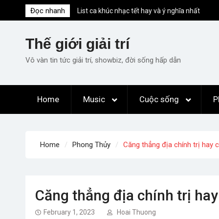
Skip
Đọc nhanh
List ca khúc nhạc tết hay và ý nghĩa nhất
to
mỗi dịp xuân về
content
Em ơi lên phố – Minh Vương: Màn
Thế giới giải trí
comeback “ngoạn mục” với triệu view
Những ca khúc nhạc xuân “sặc mùi” quảng
Vô vàn tin tức giải trí, showbiz, đời sống hấp dẫn
cáo nhưng vẫn ấn tượng
Lời bài hát Làm Gì Phải Hốt – Sản phẩm âm
nhạc chất lượng chuẩn chất JustaTee
Home
Music
Cuộc sống
P
Lời bài hát Chúng Ta của Hiện Tại – Sơn
Tùng M-TP – Full lyrics bản chuẩn
Home
Phong Thủy
Căng thẳng địa chính trị hay 
Căng thẳng địa chính trị ha
February 1, 2023
Hoai Thuong