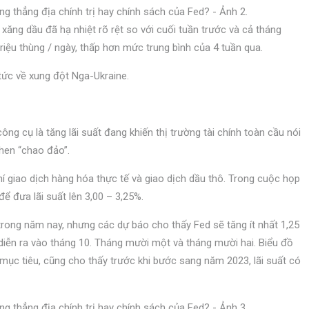
ăng dầu đã hạ nhiệt rõ rệt so với cuối tuần trước và cả tháng
triệu thùng / ngày, thấp hơn mức trung bình của 4 tuần qua.
 tức về xung đột Nga-Ukraine.
 công cụ là tăng lãi suất đang khiến thị trường tài chính toàn cầu nói
phen “chao đảo”.
hí giao dịch hàng hóa thực tế và giao dịch dầu thô. Trong cuộc họp
ể đưa lãi suất lên 3,00 – 3,25%.
 trong năm nay, nhưng các dự báo cho thấy Fed sẽ tăng ít nhất 1,25
diễn ra vào tháng 10. Tháng mười một và tháng mười hai. Biểu đồ
ất mục tiêu, cũng cho thấy trước khi bước sang năm 2023, lãi suất có