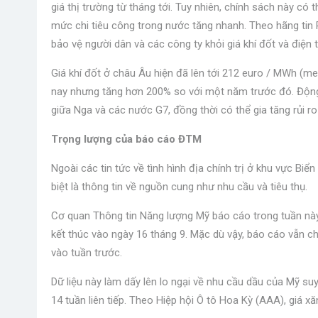
giá thị trường từ tháng tới. Tuy nhiên, chính sách này có 
mức chi tiêu công trong nước tăng nhanh. Theo hãng tin
bảo vệ người dân và các công ty khỏi giá khí đốt và điện 
Giá khí đốt ở châu Âu hiện đã lên tới 212 euro / MWh (
nay nhưng tăng hơn 200% so với một năm trước đó. Động 
giữa Nga và các nước G7, đồng thời có thể gia tăng rủi ro 
Trọng lượng của báo cáo ĐTM
Ngoài các tin tức về tình hình địa chính trị ở khu vực Bi
biệt là thông tin về nguồn cung như nhu cầu và tiêu thụ.
Cơ quan Thông tin Năng lượng Mỹ báo cáo trong tuần này 
kết thúc vào ngày 16 tháng 9. Mặc dù vậy, báo cáo vẫn ch
vào tuần trước.
Dữ liệu này làm dấy lên lo ngại về nhu cầu dầu của Mỹ suy
14 tuần liên tiếp. Theo Hiệp hội Ô tô Hoa Kỳ (AAA), giá xă