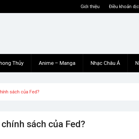
Giới thiệu
Điều khoản dịc
hong Thủy
Anime – Manga
Nhạc Châu Á
N
chính sách của Fed?
y chính sách của Fed?