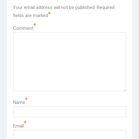
Dành tặng bạn
Giá vàng nửa cuối 2026: UBS chỉ ra
điều kiện để bật tăng trở lại
4 Aug 2026
Cổ phiếu Wipro giảm sau dự báo
kém tích cực, làm dấy lên lo ngại
suy giảm ngành CNTT
17 Jul 2026
Chứng khoán châu Á giảm điểm khi
giá dầu tăng vì căng thẳng tại Vùng
Vịnh