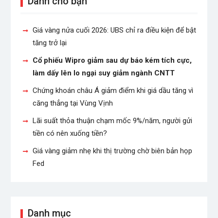
Nhạc hot
Nhạc mới
Nhạc trẻ
Nhạc Việt Nam
Phong Thủy
Sự kiện
Xả Stress
Điểm danh top 10 phim hài hay nhất
mọi thời đại
26 Jan 2023
Bạn đã thử “nhân phẩm” với game
đang gây sốt Auto Chess chưa?
21 Jan 2023