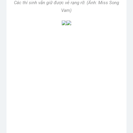
vương miện. Với sự vận hành của công ty Unicorp –
đơn vị có kinh nghiệm tổ chức
Miss Universe
Vietnam – Hoa hậu Hoàn vũ Việt Nam,
Đấu trường
Hoa hậu này được đánh giá là chuyên nghiệp không
kém các sân chơi khác. Tùy theo sự phù hợp của
mình, các cô gái có thể lựa chọn những cuộc thi
nhan sắc khác nhau, tăng cơ hội chạm đến vương
miện cao quý.
>> Xem thêm thông tin về chủ đề tương tự tại đây!
Post Views:
690
Phong Thủy