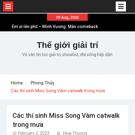
Skip
09 Aug, 2026
to
Em ơi lên phố – Minh Vương: Màn comeback
content
“ngoạn mục” với triệu view
Những ca khúc nhạc xuân “sặc mùi” quảng cáo
Thế giới giải trí
nhưng vẫn ấn tượng
Vô vàn tin tức giải trí, showbiz, đời sống hấp dẫn
Lời bài hát Làm Gì Phải Hốt – Sản phẩm âm nhạc
chất lượng chuẩn chất JustaTee
Lời bài hát Chúng Ta của Hiện Tại – Sơn Tùng M-
TP – Full lyrics bản chuẩn
Home
Phong Thủy
List ca khúc nhạc tết hay và ý nghĩa nhất mỗi dịp
Các thí sinh Miss Song Vàm catwalk trong mưa
xuân về
Các thí sinh Miss Song Vàm catwalk
trong mưa
February 2, 2023
Hoai Thuong