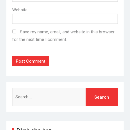
13 Jul 2026
Lãi suất thỏa thuận chạm mốc
9%/năm, người gửi tiền có nên
xuống tiền?
9 Jul 2026
Danh mục
Ăn ngon
Anime – Manga
Cuộc sống
Giải trí
Giảm stress
Music
Nghệ sĩ
Nhạc Châu Á