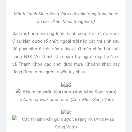
Top 3 Người đẹp Thời trang lộ diện. (Ảnh: Miss Song
Vam)
Ngọc Châu và Top 3 Người đẹp Áo dài. (Ảnh: Miss
Song Vam)
Đêm chung kết
Cô Song Vam
sẽ được tổ chức vào tối
18/9 tại Long An. Hãy cùng chờ đợi người đẹp sẽ đăng
quang!
Tham khảo thêm thông tin về làm đẹp tại YAN!
Miss Song Vam đang đi đến những phần thi cuối
cùng để tìm ra những thí sinh tiềm năng cho chiếc