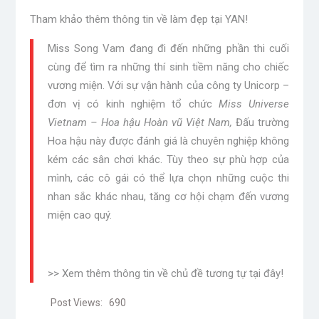
Cổ phiếu Wipro giảm sau dự báo kém tích cực,
làm dấy lên lo ngại suy giảm ngành CNTT
Chứng khoán châu Á giảm điểm khi giá dầu tăng vì
căng thẳng tại Vùng Vịnh
Lãi suất thỏa thuận chạm mốc 9%/năm, người gửi
tiền có nên xuống tiền?
Giá vàng giảm nhẹ khi thị trường chờ biên bản họp
Fed
Danh mục
Ăn ngon
Anime – Manga