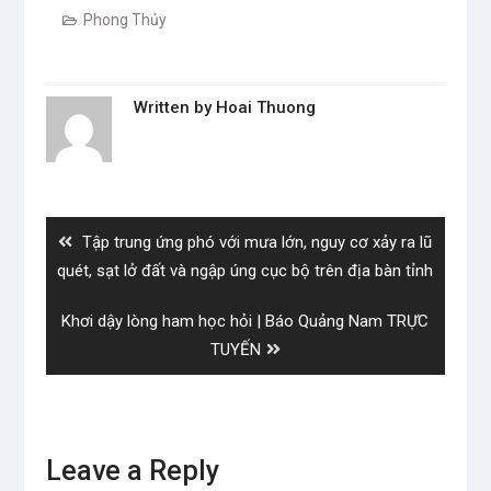
Phong Thủy
Written by
Hoai Thuong
Post
navigation
Previous
Tập trung ứng phó với mưa lớn, nguy cơ xảy ra lũ
post:
quét, sạt lở đất và ngập úng cục bộ trên địa bàn tỉnh
Next
Khơi dậy lòng ham học hỏi | Báo Quảng Nam TRỰC
post:
TUYẾN
Leave a Reply