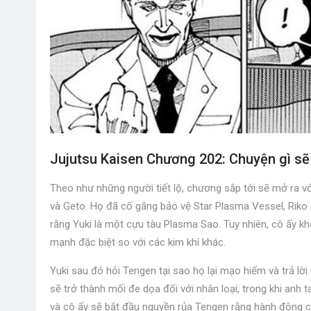
Jujutsu Kaisen Chương 202: Chuyện gì sẽ 
Theo như những người tiết lộ, chương sắp tới sẽ mở ra v
và Geto. Họ đã cố gắng bảo vệ Star Plasma Vessel, Riko 
rằng Yuki là một cựu tàu Plasma Sao. Tuy nhiên, cô ấy k
mạnh đặc biệt so với các kim khí khác.
Yuki sau đó hỏi Tengen tại sao họ lại mạo hiểm và trả lời 
sẽ trở thành mối đe dọa đối với nhân loại, trong khi anh
và cô ấy sẽ bắt đầu nguyền rủa Tengen rằng hành động củ