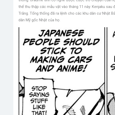
thống. Uraume tình cờ nghe được cuộc trò chuyện của họ. 
thể thu thập các mẫu vật vào tháng 11 này. Kenjaku sau đ
Trắng. Tổng thống đã ra lệnh cho các khu dân cư Nhật B
dân Mỹ gốc Nhật của họ.