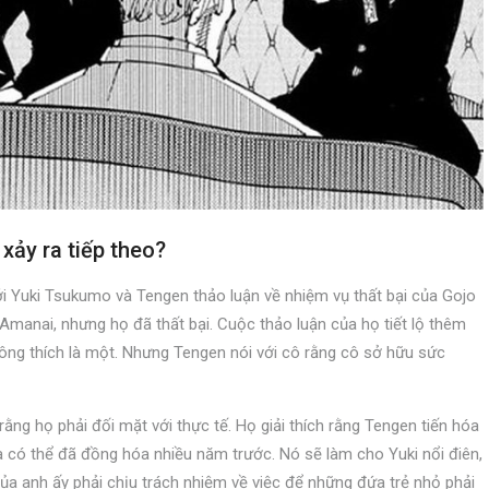
xảy ra tiếp theo?
ới Yuki Tsukumo và Tengen thảo luận về nhiệm vụ thất bại của Gojo
Amanai, nhưng họ đã thất bại. Cuộc thảo luận của họ tiết lộ thêm
hông thích là một. Nhưng Tengen nói với cô rằng cô sở hữu sức
rằng họ phải đối mặt với thực tế. Họ giải thích rằng Tengen tiến hóa
 ta có thể đã đồng hóa nhiều năm trước. Nó sẽ làm cho Yuki nổi điên,
a anh ấy phải chịu trách nhiệm về việc để những đứa trẻ nhỏ phải