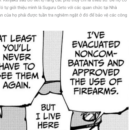
Kenjaku sau đó tiết lộ rằng các phù thủy chỉ là thiểu số. Để họ có
ó tự giới thiệu mình là Suguru Geto với các quan chức tại Nhà
ản của họ phải được tuần tra nghiêm ngặt ở đó để bảo vệ các công