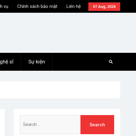
h vụ
Chính sách bảo mật
Liên hệ
07 Aug, 2026
ghệ sĩ
Sự kiện
Search
for: