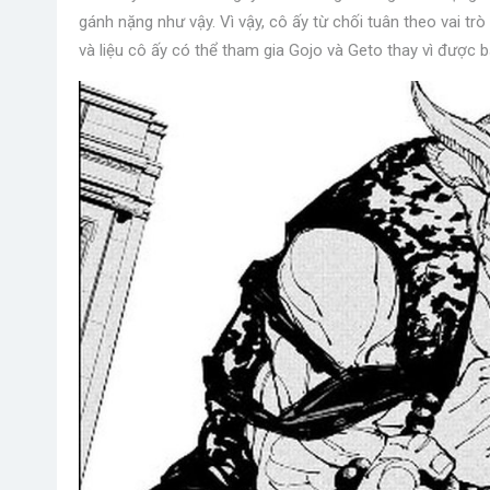
gánh nặng như vậy. Vì vậy, cô ấy từ chối tuân theo vai t
và liệu cô ấy có thể tham gia Gojo và Geto thay vì được