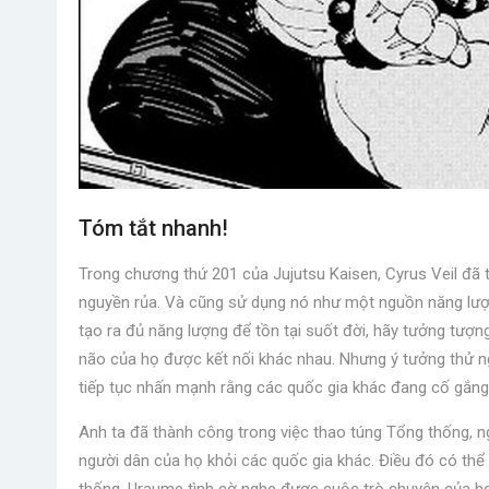
Tóm tắt nhanh!
Trong chương thứ 201 của Jujutsu Kaisen, Cyrus Veil đã t
nguyền rủa. Và cũng sử dụng nó như một nguồn năng lượ
tạo ra đủ năng lượng để tồn tại suốt đời, hãy tưởng tượn
não của họ được kết nối khác nhau. Nhưng ý tưởng thử ng
tiếp tục nhấn mạnh rằng các quốc gia khác đang cố gắng 
Anh ta đã thành công trong việc thao túng Tổng thống, 
người dân của họ khỏi các quốc gia khác. Điều đó có th