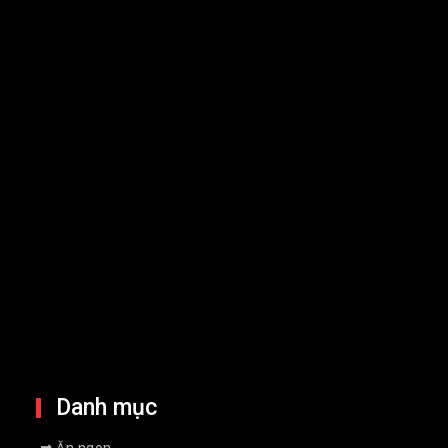
Cổ phiếu Wipro giảm sau dự báo
kém tích cực, làm dấy lên lo ngại
suy giảm ngành CNTT
17 Jul 2026
Chứng khoán châu Á giảm điểm khi
giá dầu tăng vì căng thẳng tại Vùng
Vịnh
13 Jul 2026
Lãi suất thỏa thuận chạm mốc
9%/năm, người gửi tiền có nên
xuống tiền?
9 Jul 2026
Danh mục
Ăn ngon