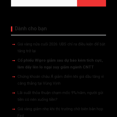
Dành cho bạn
Giá vàng nửa cuối 2026: UBS chỉ ra điều kiện để bật
tăng trở lại
Cổ phiếu Wipro giảm sau dự báo kém tích cực,
làm dấy lên lo ngại suy giảm ngành CNTT
Chứng khoán châu Á giảm điểm khi giá dầu tăng vì
căng thẳng tại Vùng Vịnh
Lãi suất thỏa thuận chạm mốc 9%/năm, người gửi
tiền có nên xuống tiền?
Giá vàng giảm nhẹ khi thị trường chờ biên bản họp
Fed