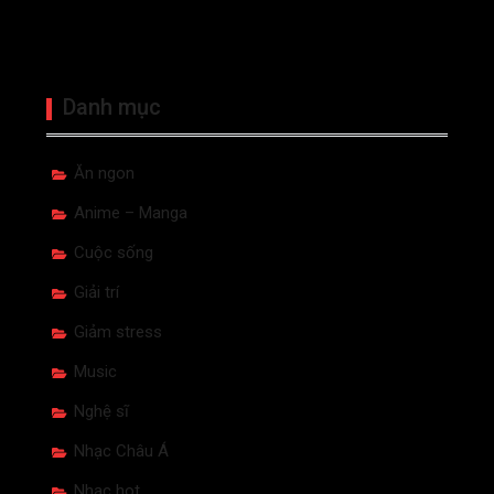
Danh mục
Ăn ngon
Anime – Manga
Cuộc sống
Giải trí
Giảm stress
Music
Nghệ sĩ
Nhạc Châu Á
Nhạc hot