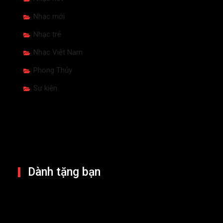
Nhạc mới
Nhạc trẻ
Nhạc Việt Nam
Phong Thủy
Sự kiện
Dành tặng bạn
Giá vàng nửa cuối 2026: UBS chỉ ra
điều kiện để bật tăng trở lại
4 Aug 2026