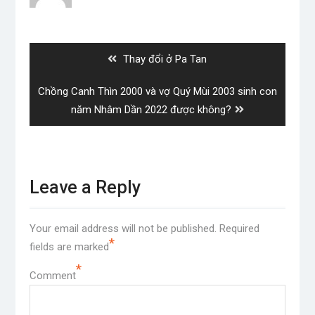
Post
navigation
Previous
Thay đổi ở Pa Tan
post:
Next
Chồng Canh Thìn 2000 và vợ Quý Mùi 2003 sinh con
post:
năm Nhâm Dần 2022 được không?
Leave a Reply
Your email address will not be published.
Required
*
fields are marked
*
Comment