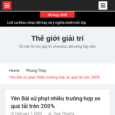
Skip
08 Aug, 2026
to
List ca khúc nhạc tết hay và ý nghĩa nhất mỗi dịp
content
xuân về
Em ơi lên phố – Minh Vương: Màn comeback
Thế giới giải trí
“ngoạn mục” với triệu view
Vô vàn tin tức giải trí, showbiz, đời sống hấp dẫn
Những ca khúc nhạc xuân “sặc mùi” quảng cáo
nhưng vẫn ấn tượng
Lời bài hát Làm Gì Phải Hốt – Sản phẩm âm nhạc
chất lượng chuẩn chất JustaTee
Home
Phong Thủy
Lời bài hát Chúng Ta của Hiện Tại – Sơn Tùng M-
Yên Bái xử phạt nhiều trường hợp xe quá tải trên 200%
TP – Full lyrics bản chuẩn
Yên Bái xử phạt nhiều trường hợp xe
quá tải trên 200%
February 1, 2023
Hoai Thuong