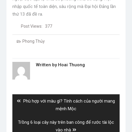
nhập quốc tế toàn diện, sâu rộng mà Đại hội Đảng lần
thứ 13 đã đề ra.
Post Views:
377
Phong Thủy
Written by
Hoai Thuong
Post
navigation
Previous
Phù hợp với màu gì? Tính cách của người mang
post:
mệnh Mộc
Next
Trồng 6 loại cây này trên ban công để rước tài lộc
post:
vào nhà