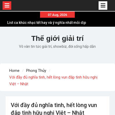
List ca khúc nhạc tết hay và ý nghĩa nhất mỗi dịp
Skip
07 Aug, 2026
xuân về
to
Em ơi lên phố – Minh Vương: Màn comeback
content
“ngoạn mục” với triệu view
Những ca khúc nhạc xuân “sặc mùi” quảng cáo
Thế giới giải trí
nhưng vẫn ấn tượng
Vô vàn tin tức giải trí, showbiz, đời sống hấp dẫn
Lời bài hát Làm Gì Phải Hốt – Sản phẩm âm nhạc
chất lượng chuẩn chất JustaTee
Lời bài hát Chúng Ta của Hiện Tại – Sơn Tùng M-
TP – Full lyrics bản chuẩn
Home
Phong Thủy
Với đầy đủ nghĩa tình, hết lòng vun đắp tình hữu nghị
Việt – Nhật
Với đầy đủ nghĩa tình, hết lòng vun
đắp tình hữu nghị Việt – Nhật