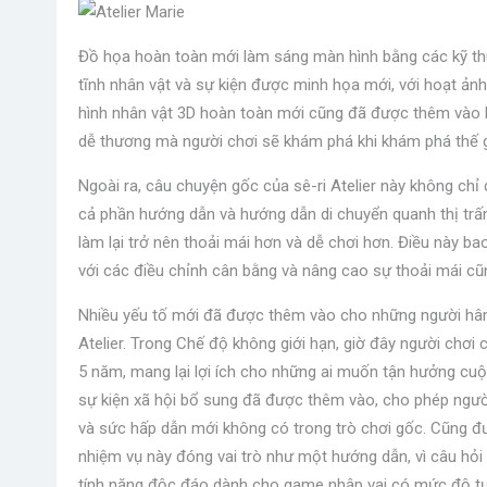
Đồ họa hoàn toàn mới làm sáng màn hình bằng các kỹ thu
tĩnh nhân vật và sự kiện được minh họa mới, với hoạt ảnh
hình nhân vật 3D hoàn toàn mới cũng đã được thêm vào bả
dễ thương mà người chơi sẽ khám phá khi khám phá thế g
Ngoài ra, câu chuyện gốc của sê-ri Atelier này không chỉ 
cả phần hướng dẫn và hướng dẫn di chuyển quanh thị trấ
làm lại trở nên thoải mái hơn và dễ chơi hơn. Điều này ba
với các điều chỉnh cân bằng và nâng cao sự thoải mái cũn
Nhiều yếu tố mới đã được thêm vào cho những người hâ
Atelier. Trong Chế độ không giới hạn, giờ đây người chơi
5 năm, mang lại lợi ích cho những ai muốn tận hưởng cuộ
sự kiện xã hội bổ sung đã được thêm vào, cho phép ngườ
và sức hấp dẫn mới không có trong trò chơi gốc. Cũng đư
nhiệm vụ này đóng vai trò như một hướng dẫn, vì câu hỏi “
tính năng độc đáo dành cho game nhập vai có mức độ tự