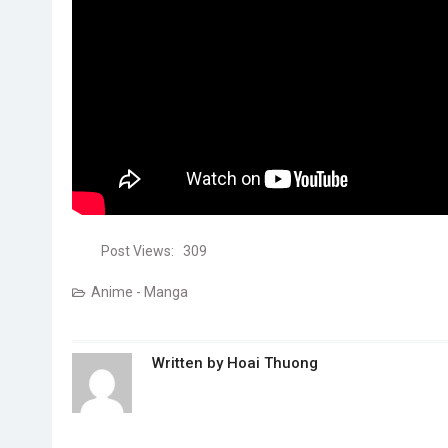
Post Views:
309
Anime - Manga
Written by
Hoai Thuong
Post