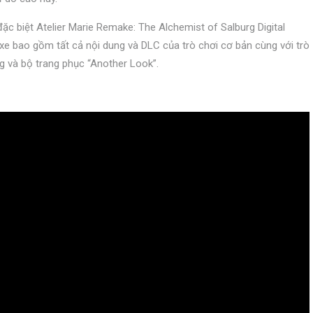
 biệt Atelier Marie Remake: The Alchemist of Salburg Digital
luxe bao gồm tất cả nội dung và DLC của trò chơi cơ bản cùng với trò
g và bộ trang phục “Another Look”.