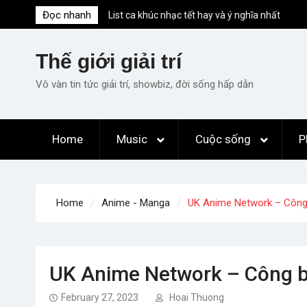
Skip
Đọc nhanh
List ca khúc nhạc tết hay và ý nghĩa nhất
to
mỗi dịp xuân về
content
Em ơi lên phố – Minh Vương: Màn
Thế giới giải trí
comeback “ngoạn mục” với triệu view
Những ca khúc nhạc xuân “sặc mùi” quảng
Vô vàn tin tức giải trí, showbiz, đời sống hấp dẫn
cáo nhưng vẫn ấn tượng
Lời bài hát Làm Gì Phải Hốt – Sản phẩm âm
nhạc chất lượng chuẩn chất JustaTee
Home
Music
Cuộc sống
P
Lời bài hát Chúng Ta của Hiện Tại – Sơn
Tùng M-TP – Full lyrics bản chuẩn
Home
Anime - Manga
UK Anime Network – Công b
UK Anime Network – Công bố
February 27, 2023
Hoai Thuong