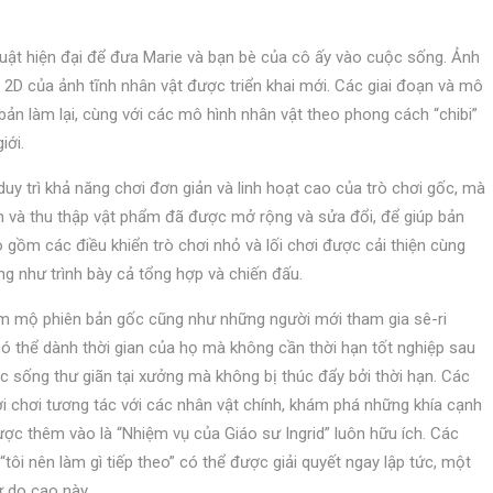
ật hiện đại để đưa Marie và bạn bè của cô ấy vào cuộc sống. Ảnh
 2D của ảnh tĩnh nhân vật được triển khai mới. Các giai đoạn và mô
n làm lại, cùng với các mô hình nhân vật theo phong cách “chibi”
iới.
duy trì khả năng chơi đơn giản và linh hoạt cao của trò chơi gốc, mà
n và thu thập vật phẩm đã được mở rộng và sửa đổi, để giúp bản
o gồm các điều khiển trò chơi nhỏ và lối chơi được cải thiện cùng
g như trình bày cả tổng hợp và chiến đấu.
m mộ phiên bản gốc cũng như những người mới tham gia sê-ri
 có thể dành thời gian của họ mà không cần thời hạn tốt nghiệp sau
c sống thư giãn tại xưởng mà không bị thúc đẩy bởi thời hạn. Các
i chơi tương tác với các nhân vật chính, khám phá những khía cạnh
ợc thêm vào là “Nhiệm vụ của Giáo sư Ingrid” luôn hữu ích. Các
tôi nên làm gì tiếp theo” có thể được giải quyết ngay lập tức, một
 do cao này.