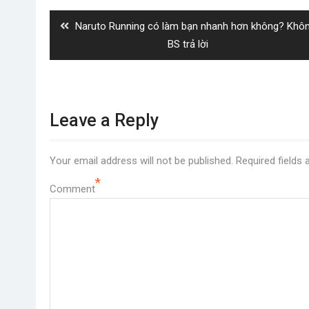
navigation
Previous
Naruto Running có làm bạn nhanh hơn không? Khô
post:
BS trả lời
Leave a Reply
Your email address will not be published.
Required fields
*
Comment