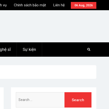
h vụ
Chính sách bảo mật
Liên hệ
06 Aug, 2026
ghệ sĩ
Sự kiện
Search
for: