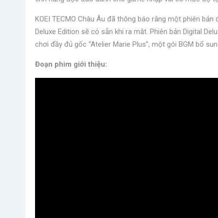
KOEI TECMO Châu Âu đã thông báo rằng một phiên bản đặc
Deluxe Edition sẽ có sẵn khi ra mắt. Phiên bản Digital De
chơi đầy đủ gốc “Atelier Marie Plus”, một gói BGM bổ sun
Đoạn phim giới thiệu: