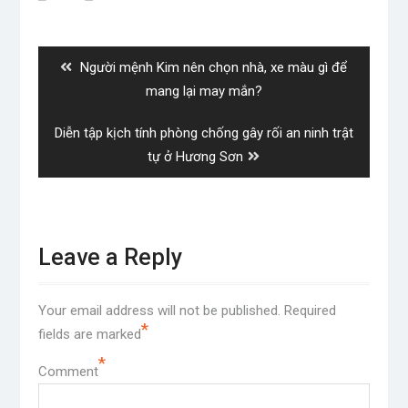
Post
navigation
Previous
Người mệnh Kim nên chọn nhà, xe màu gì để
post:
mang lại may mắn?
Next
Diễn tập kịch tính phòng chống gây rối an ninh trật
post:
tự ở Hương Sơn
Leave a Reply
Your email address will not be published.
Required
*
fields are marked
*
Comment