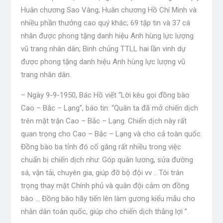
Huân chương Sao Vàng; Huân chương Hồ Chí Minh và
nhiều phần thưởng cao quý khác; 69 tập tin và 37 cá
nhân được phong tặng danh hiệu Anh hùng lực lượng
vũ trang nhân dân; Binh chủng TTLL hai lần vinh dự
được phong tặng danh hiệu Anh hùng lực lượng vũ
trang nhân dân.
– Ngày 9-9-1950, Bác Hồ viết “Lời kêu gọi đồng bào
Cao – Bắc – Lạng”, báo tin: “Quân ta đã mở chiến dịch
trên mặt trận Cao – Bắc – Lạng. Chiến dịch này rất
quan trọng cho Cao – Bắc – Lạng và cho cả toàn quốc.
Đồng bào ba tỉnh đó cố gắng rất nhiều trong việc
chuẩn bị chiến dịch như: Góp quân lương, sửa đường
sá, vận tải, chuyên gia, giúp đỡ bộ đội vv .. Tôi trân
trọng thay mặt Chính phủ và quân đội cảm ơn đồng
bào … Đồng bào hãy tiến lên làm gương kiểu mẫu cho
nhân dân toàn quốc, giúp cho chiến dịch thắng lợi ”.