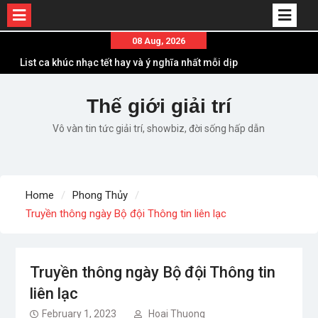
Skip
08 Aug, 2026
to
List ca khúc nhạc tết hay và ý nghĩa nhất mỗi dịp
content
xuân về
Em ơi lên phố – Minh Vương: Màn comeback
Thế giới giải trí
“ngoạn mục” với triệu view
Vô vàn tin tức giải trí, showbiz, đời sống hấp dẫn
Những ca khúc nhạc xuân “sặc mùi” quảng cáo
nhưng vẫn ấn tượng
Lời bài hát Làm Gì Phải Hốt – Sản phẩm âm nhạc
chất lượng chuẩn chất JustaTee
Home
Phong Thủy
Lời bài hát Chúng Ta của Hiện Tại – Sơn Tùng M-
Truyền thông ngày Bộ đội Thông tin liên lạc
TP – Full lyrics bản chuẩn
Truyền thông ngày Bộ đội Thông tin
liên lạc
February 1, 2023
Hoai Thuong