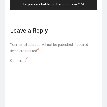
Next
Tanjiro có chết trong Demon Slayer?
post:
Leave a Reply
Your email address will not be published.
Required
*
fields are marked
*
Comment