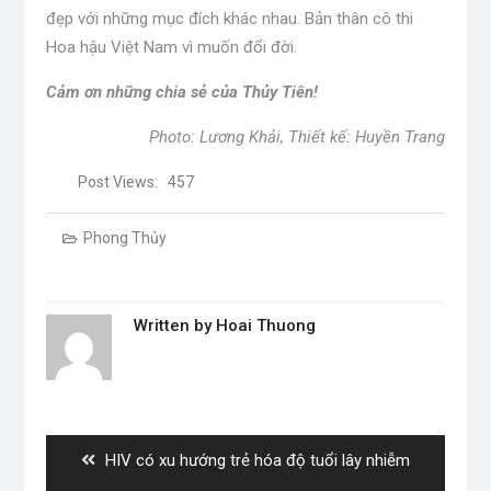
đẹp với những mục đích khác nhau. Bản thân cô thi
Hoa hậu Việt Nam vì muốn đổi đời.
Cảm ơn những chia sẻ của Thủy Tiên!
Photo: Lương Khải, Thiết kế: Huyền Trang
Post Views:
457
Phong Thủy
Written by
Hoai Thuong
Post
navigation
Previous
HIV có xu hướng trẻ hóa độ tuổi lây nhiễm
post: