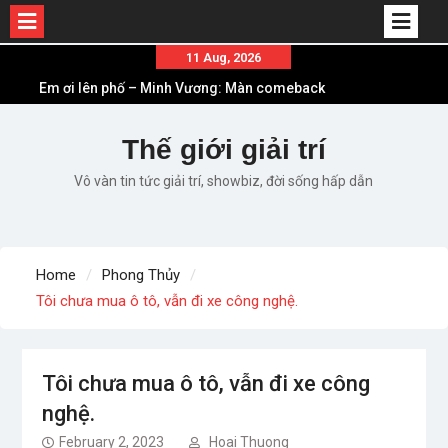
Skip
11 Aug, 2026
to
Em ơi lên phố – Minh Vương: Màn comeback
content
“ngoạn mục” với triệu view
Những ca khúc nhạc xuân “sặc mùi” quảng cáo
Thế giới giải trí
nhưng vẫn ấn tượng
Vô vàn tin tức giải trí, showbiz, đời sống hấp dẫn
Lời bài hát Làm Gì Phải Hốt – Sản phẩm âm nhạc
chất lượng chuẩn chất JustaTee
Lời bài hát Chúng Ta của Hiện Tại – Sơn Tùng M-
TP – Full lyrics bản chuẩn
Home
Phong Thủy
List ca khúc nhạc tết hay và ý nghĩa nhất mỗi dịp
Tôi chưa mua ô tô, vẫn đi xe công nghệ.
xuân về
Tôi chưa mua ô tô, vẫn đi xe công
nghệ.
February 2, 2023
Hoai Thuong