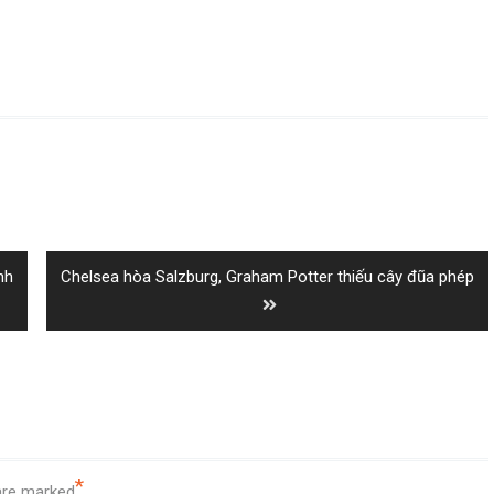
Next
nh
Chelsea hòa Salzburg, Graham Potter thiếu cây đũa phép
post:
*
 are marked