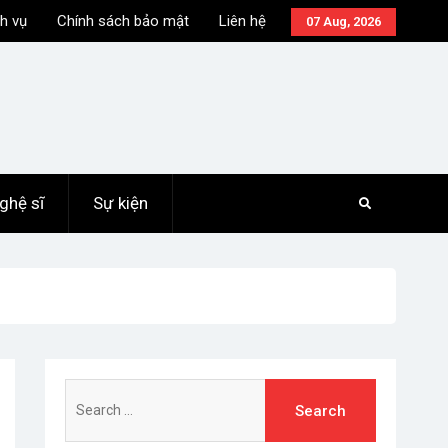
h vụ
Chính sách bảo mật
Liên hệ
07 Aug, 2026
ghệ sĩ
Sự kiện
Search
for: