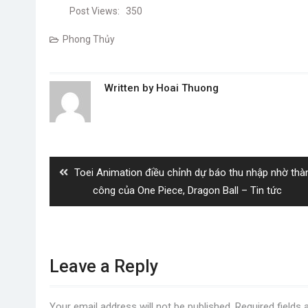
Post Views:
350
Phong Thủy
Written by
Hoai Thuong
Post
navigation
Previous
Toei Animation điều chỉnh dự báo thu nhập nhờ thà
post:
công của One Piece, Dragon Ball – Tin tức
Leave a Reply
Your email address will not be published.
Required fields