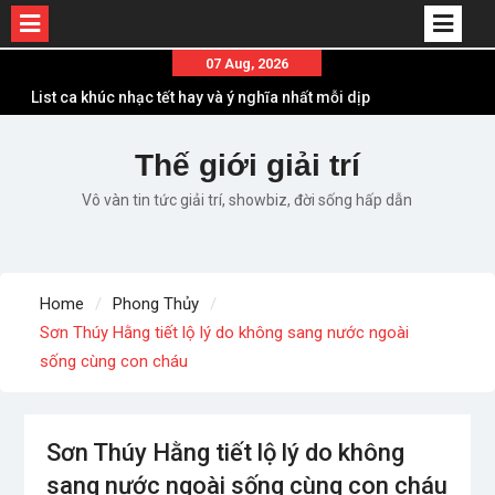
Skip
07 Aug, 2026
to
List ca khúc nhạc tết hay và ý nghĩa nhất mỗi dịp
content
xuân về
Em ơi lên phố – Minh Vương: Màn comeback
Thế giới giải trí
“ngoạn mục” với triệu view
Vô vàn tin tức giải trí, showbiz, đời sống hấp dẫn
Những ca khúc nhạc xuân “sặc mùi” quảng cáo
nhưng vẫn ấn tượng
Lời bài hát Làm Gì Phải Hốt – Sản phẩm âm nhạc
chất lượng chuẩn chất JustaTee
Home
Phong Thủy
Lời bài hát Chúng Ta của Hiện Tại – Sơn Tùng M-
Sơn Thúy Hằng tiết lộ lý do không sang nước ngoài
TP – Full lyrics bản chuẩn
sống cùng con cháu
Sơn Thúy Hằng tiết lộ lý do không
sang nước ngoài sống cùng con cháu