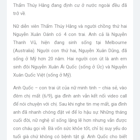
Thẩm Thúy Hằng đang định cư ở nước ngoài đều đã
trở về.
Nữ diễn viên Thẩm Thúy Hằng và người chồng thứ hai
Nguyễn Xuân Oánh có 4 con trai. Anh cả là Nguyễn
Thanh Vũ, hiện đang sinh sống tại Melbourne
(Australia). Người con thứ hai, Nguyễn Xuân Dũng, đã
sống ở Mỹ hơn 20 năm. Hai người con út là anh em
sinh đôi Nguyễn Xuân Ái Quốc (sống ở Úc) và Nguyễn
Xuân Quốc Việt (sống ở Mỹ).
Anh Quốc – con trai út của nữ minh tinh – chia sẻ, vào
đêm chị mất (6/9), gia đình anh vẫn kết nối video call
để nói chuyện với chị. Sau khi nghe tin mẹ mất, gia đình
anh đã nhanh chóng đặt vé để lo hậu sự. Những tháng
cuối đời, nữ nghệ sĩ sống lặng lẽ hơn nhưng vẫn được
con cháu gọi về. Bà vốn sức khỏe tốt, chỉ bị suy yếu do
tuổi già chứ không có bệnh tật gì. Anh Quốc cho biết