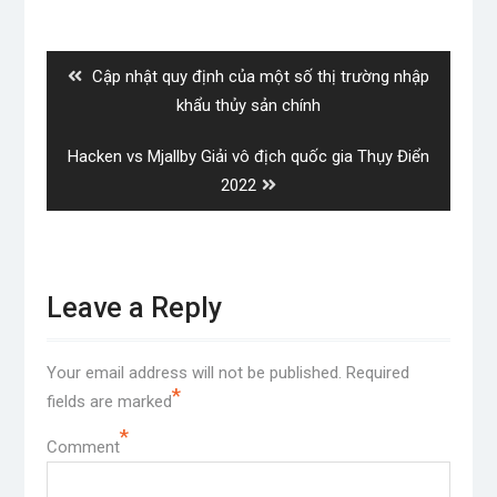
Post
navigation
Previous
Cập nhật quy định của một số thị trường nhập
post:
khẩu thủy sản chính
Next
Hacken vs Mjallby Giải vô địch quốc gia Thụy Điển
post:
2022
Leave a Reply
Your email address will not be published.
Required
*
fields are marked
*
Comment