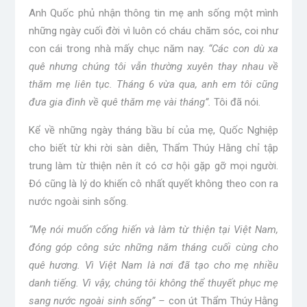
Anh Quốc phủ nhận thông tin mẹ anh sống một mình
những ngày cuối đời vì luôn có cháu chăm sóc, coi như
con cái trong nhà mấy chục năm nay.
“Các con dù xa
quê nhưng chúng tôi vẫn thường xuyên thay nhau về
thăm mẹ liên tục. Tháng 6 vừa qua, anh em tôi cũng
đưa gia đình về quê thăm mẹ vài tháng”.
Tôi đã nói.
Kể về những ngày tháng bầu bí của mẹ, Quốc Nghiệp
cho biết từ khi rời sàn diễn, Thẩm Thúy Hằng chỉ tập
trung làm từ thiện nên ít có cơ hội gặp gỡ mọi người.
Đó cũng là lý do khiến cô nhất quyết không theo con ra
nước ngoài sinh sống.
“Mẹ nói muốn cống hiến và làm từ thiện tại Việt Nam,
đóng góp công sức những năm tháng cuối cùng cho
quê hương. Vì Việt Nam là nơi đã tạo cho mẹ nhiều
danh tiếng. Vì vậy, chúng tôi không thể thuyết phục mẹ
sang nước ngoài sinh sống” –
con út Thẩm Thúy Hằng