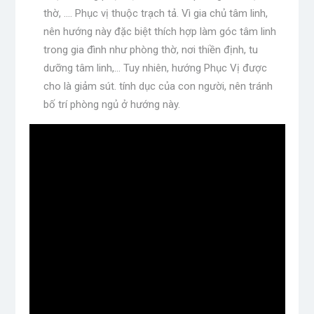
thờ, …. Phục vị thuộc trạch tả. Vì gia chủ tâm linh,
nên hướng này đặc biệt thích hợp làm góc tâm linh
trong gia đình như phòng thờ, nơi thiền định, tu
dưỡng tâm linh,… Tuy nhiên, hướng Phục Vị được
cho là giảm sút. tính dục của con người, nên tránh
bố trí phòng ngủ ở hướng này.