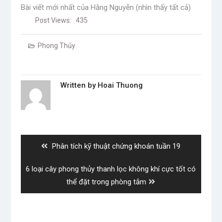
Bài viết mới nhất của Hằng Nguyễn
(nhìn thấy tất cả)
Post Views:
435
Phong Thủy
Written by
Hoai Thuong
Post
navigation
Previous
Phân tích kỹ thuật chứng khoán tuần 19
post:
Next
6 loại cây phong thủy thanh lọc không khí cực tốt có
post:
thể đặt trong phòng tắm