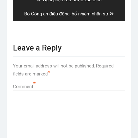
post:
Next
Bộ Công an điều động, bổ nhiệm nhân sự
post:
Leave a Reply
Your email address will not be published.
Required
*
fields are marked
*
Comment