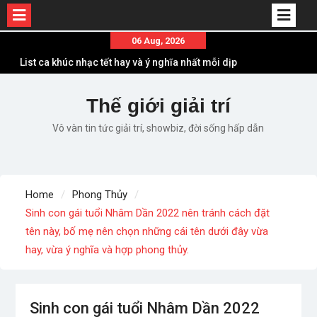
List ca khúc nhạc tết hay và ý nghĩa nhất mỗi dịp
Skip
06 Aug, 2026
xuân về
to
Em ơi lên phố – Minh Vương: Màn comeback
content
“ngoạn mục” với triệu view
Thế giới giải trí
Những ca khúc nhạc xuân “sặc mùi” quảng cáo
nhưng vẫn ấn tượng
Vô vàn tin tức giải trí, showbiz, đời sống hấp dẫn
Lời bài hát Làm Gì Phải Hốt – Sản phẩm âm nhạc
chất lượng chuẩn chất JustaTee
Lời bài hát Chúng Ta của Hiện Tại – Sơn Tùng M-
TP – Full lyrics bản chuẩn
Home
Phong Thủy
Sinh con gái tuổi Nhâm Dần 2022 nên tránh cách đặt
tên này, bố mẹ nên chọn những cái tên dưới đây vừa
hay, vừa ý nghĩa và hợp phong thủy.
Sinh con gái tuổi Nhâm Dần 2022