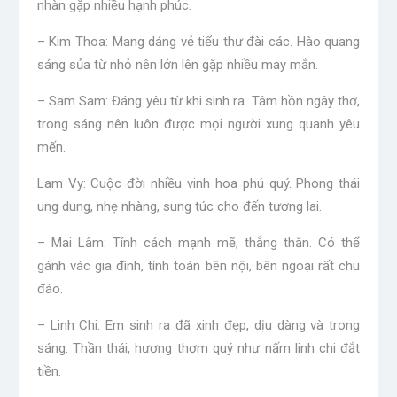
nhàn gặp nhiều hạnh phúc.
– Kim Thoa: Mang dáng vẻ tiểu thư đài các. Hào quang
sáng sủa từ nhỏ nên lớn lên gặp nhiều may mắn.
– Sam Sam: Đáng yêu từ khi sinh ra. Tâm hồn ngây thơ,
trong sáng nên luôn được mọi người xung quanh yêu
mến.
Lam Vy: Cuộc đời nhiều vinh hoa phú quý. Phong thái
ung dung, nhẹ nhàng, sung túc cho đến tương lai.
– Mai Lâm: Tính cách mạnh mẽ, thẳng thắn. Có thể
gánh vác gia đình, tính toán bên nội, bên ngoại rất chu
đáo.
– Linh Chi: Em sinh ra đã xinh đẹp, dịu dàng và trong
sáng. Thần thái, hương thơm quý như nấm linh chi đắt
tiền.