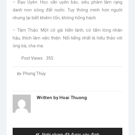
– Đạo Uyên: Học vấn uyên bác, siêu phàm làm rạng
danh non sông đất nước. Tuy thông minh hơn người
nhưng lại biết khiêm tốn, không hống hách.
– Tâm Thảo: Một cô gái hiền lành, có tấm lòng nhân
hậu, thích làm việc thiện. Nổi tiếng nhất là hiếu thảo với
ông bà, cha mẹ.
Post Views:
355
Phong Thủy
Written by
Hoai Thuong
Post
navigation
Previous
Nghi phạm đã được xác định