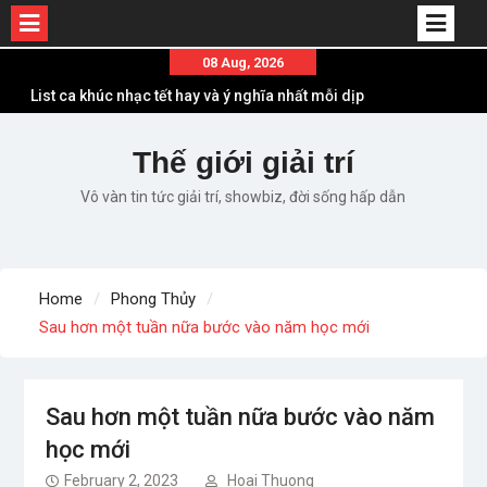
Skip
08 Aug, 2026
to
List ca khúc nhạc tết hay và ý nghĩa nhất mỗi dịp
content
xuân về
Em ơi lên phố – Minh Vương: Màn comeback
Thế giới giải trí
“ngoạn mục” với triệu view
Vô vàn tin tức giải trí, showbiz, đời sống hấp dẫn
Những ca khúc nhạc xuân “sặc mùi” quảng cáo
nhưng vẫn ấn tượng
Lời bài hát Làm Gì Phải Hốt – Sản phẩm âm nhạc
chất lượng chuẩn chất JustaTee
Home
Phong Thủy
Lời bài hát Chúng Ta của Hiện Tại – Sơn Tùng M-
Sau hơn một tuần nữa bước vào năm học mới
TP – Full lyrics bản chuẩn
Sau hơn một tuần nữa bước vào năm
học mới
February 2, 2023
Hoai Thuong