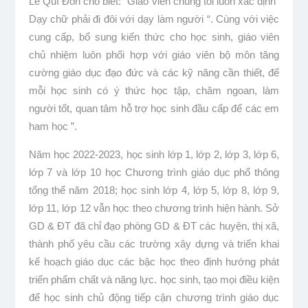
Lê Quí Đôn cho biết: “Giáo viên chúng tôi luôn xác định”
Dạy chữ phải đi đôi với dạy làm người “. Cùng với việc
cung cấp, bổ sung kiến ​​thức cho học sinh, giáo viên
chủ nhiệm luôn phối hợp với giáo viên bộ môn tăng
cường giáo dục đạo đức và các kỹ năng cần thiết, để
mỗi học sinh có ý thức học tập, chăm ngoan, làm
người tốt, quan tâm hỗ trợ học sinh đầu cấp để các em
ham học ”.
Năm học 2022-2023, học sinh lớp 1, lớp 2, lớp 3, lớp 6,
lớp 7 và lớp 10 học Chương trình giáo dục phổ thông
tổng thể năm 2018; học sinh lớp 4, lớp 5, lớp 8, lớp 9,
lớp 11, lớp 12 vẫn học theo chương trình hiện hành. Sở
GD & ĐT đã chỉ đạo phòng GD & ĐT các huyện, thị xã,
thành phố yêu cầu các trường xây dựng và triển khai
kế hoạch giáo dục các bậc học theo định hướng phát
triển phẩm chất và năng lực. học sinh, tạo mọi điều kiện
để học sinh chủ động tiếp cận chương trình giáo dục