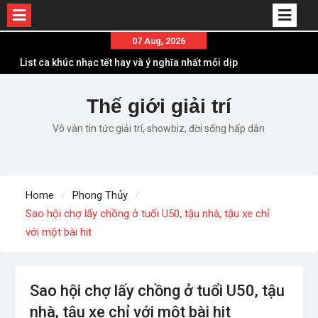
Skip
07 Aug, 2026
to
List ca khúc nhạc tết hay và ý nghĩa nhất mỗi dịp
content
xuân về
Em ơi lên phố – Minh Vương: Màn comeback
Thế giới giải trí
“ngoạn mục” với triệu view
Vô vàn tin tức giải trí, showbiz, đời sống hấp dẫn
Những ca khúc nhạc xuân “sặc mùi” quảng cáo
nhưng vẫn ấn tượng
Lời bài hát Làm Gì Phải Hốt – Sản phẩm âm nhạc
chất lượng chuẩn chất JustaTee
Home
Phong Thủy
Lời bài hát Chúng Ta của Hiện Tại – Sơn Tùng M-
Sao hội chợ lấy chồng ở tuổi U50, tậu nhà, tậu xe chỉ
TP – Full lyrics bản chuẩn
với một bài hit
Sao hội chợ lấy chồng ở tuổi U50, tậu
nhà, tậu xe chỉ với một bài hit