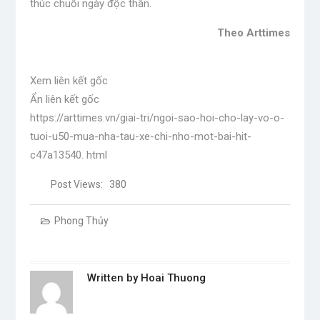
thúc chuỗi ngày độc thân.
Theo Arttimes
Xem liên kết gốc
Ẩn liên kết gốc
https://arttimes.vn/giai-tri/ngoi-sao-hoi-cho-lay-vo-o-
tuoi-u50-mua-nha-tau-xe-chi-nho-mot-bai-hit-
c47a13540. html
Post Views:
380
Phong Thủy
Written by
Hoai Thuong