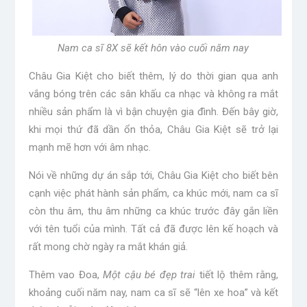
Nam ca sĩ 8X sẽ kết hôn vào cuối năm nay
Châu Gia Kiệt cho biết thêm, lý do thời gian qua anh
vắng bóng trên các sân khấu ca nhạc và không ra mắt
nhiều sản phẩm là vì bận chuyện gia đình. Đến bây giờ,
khi mọi thứ đã dần ổn thỏa, Châu Gia Kiệt sẽ trở lại
mạnh mẽ hơn với âm nhạc.
Nói về những dự án sắp tới, Châu Gia Kiệt cho biết bên
cạnh việc phát hành sản phẩm, ca khúc mới, nam ca sĩ
còn thu âm, thu âm những ca khúc trước đây gắn liền
với tên tuổi của mình. Tất cả đã được lên kế hoạch và
rất mong chờ ngày ra mắt khán giả.
Thêm vao Đoa,
Một cậu bé đẹp trai
tiết lộ thêm rằng,
khoảng cuối năm nay, nam ca sĩ sẽ “lên xe hoa” và kết