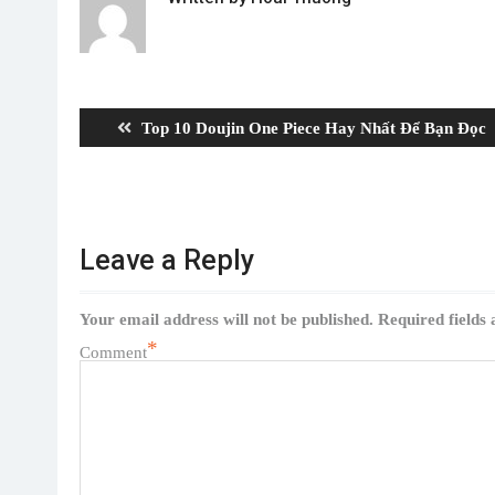
Post
navigation
Previous
Top 10 Doujin One Piece Hay Nhất Để Bạn Đọc
post:
Leave a Reply
Your email address will not be published.
Required fields
*
Comment