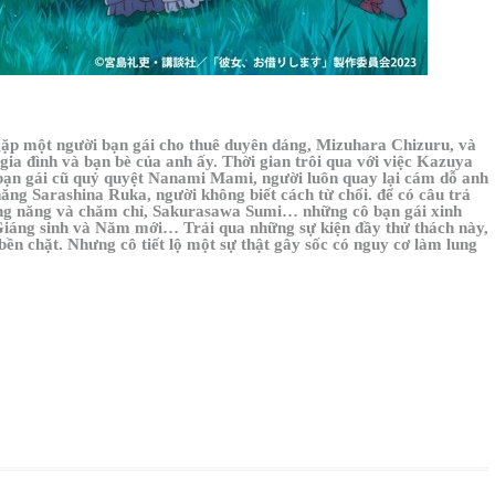
gặp một người bạn gái cho thuê duyên dáng, Mizuhara Chizuru, và
i gia đình và bạn bè của anh ấy. Thời gian trôi qua với việc Kazuya
ô bạn gái cũ quỷ quyệt Nanami Mami, người luôn quay lại cám dỗ anh
hăng Sarashina Ruka, người không biết cách từ chối. để có câu trả
siêng năng và chăm chỉ, Sakurasawa Sumi… những cô bạn gái xinh
 Giáng sinh và Năm mới… Trải qua những sự kiện đầy thử thách này,
n chặt. Nhưng cô tiết lộ một sự thật gây sốc có nguy cơ làm lung