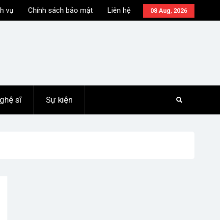
h vụ
Chính sách bảo mật
Liên hệ
08 Aug, 2026
ghệ sĩ
Sự kiện