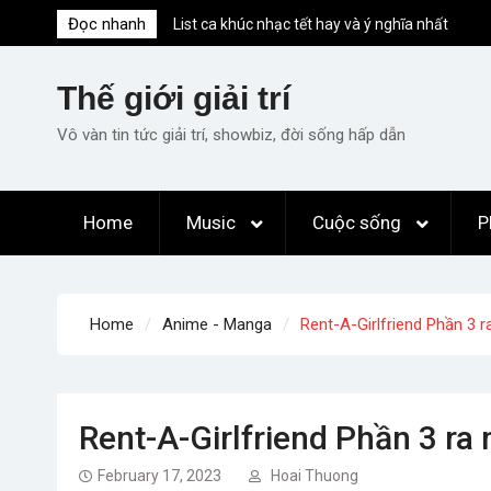
Skip
List ca khúc nhạc tết hay và ý nghĩa nhất
Đọc nhanh
to
mỗi dịp xuân về
content
Em ơi lên phố – Minh Vương: Màn
Thế giới giải trí
comeback “ngoạn mục” với triệu view
Những ca khúc nhạc xuân “sặc mùi” quảng
Vô vàn tin tức giải trí, showbiz, đời sống hấp dẫn
cáo nhưng vẫn ấn tượng
Lời bài hát Làm Gì Phải Hốt – Sản phẩm âm
nhạc chất lượng chuẩn chất JustaTee
Home
Music
Cuộc sống
P
Lời bài hát Chúng Ta của Hiện Tại – Sơn
Tùng M-TP – Full lyrics bản chuẩn
Home
Anime - Manga
Rent-A-Girlfriend Phần 3 
Rent-A-Girlfriend Phần 3 ra
February 17, 2023
Hoai Thuong