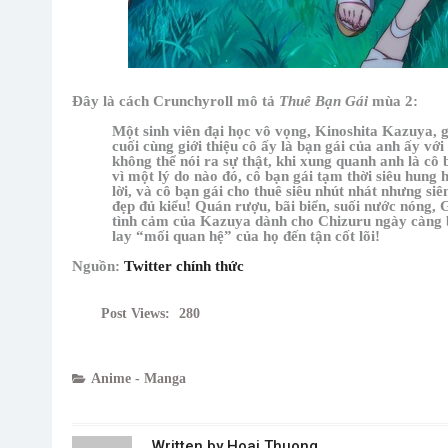
Đây là cách Crunchyroll mô tả
Thuê Bạn Gái
mùa 2:
Một sinh viên đại học vô vọng, Kinoshita Kazuya, 
cuối cùng giới thiệu cô ấy là bạn gái của anh ấy vớ
không thể nói ra sự thật, khi xung quanh anh là c
vì một lý do nào đó, cô bạn gái tạm thời siêu hung 
lời, và cô bạn gái cho thuê siêu nhút nhát nhưng 
đẹp đủ kiểu! Quán rượu, bãi biển, suối nước nóng,
tình cảm của Kazuya dành cho Chizuru ngày càng bề
lay “mối quan hệ” của họ đến tận cốt lõi!
Nguồn:
Twitter chính thức
Post Views:
280
Anime - Manga
Written by
Hoai Thuong