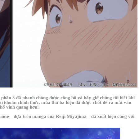
i
phần 3 đã nhanh chóng được công bố và bây giờ chúng tôi biết khi
tài khoản chính thức, mùa thứ ba hiện đã được chốt để ra mắt vào
khổ vinh quang hơn!
nime—dựa trên manga của Reiji Miyajima—đã xuất hiện cùng với