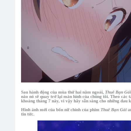
Sau hành động của mùa thứ hai năm ngoái,
Thuê Bạn Gá
nào nó sẽ quay trở lại màn hình của chúng tôi. Theo các 
khoảng tháng 7 này, vì vậy hãy sẵn sàng cho những đau 
Hình ảnh mới của bốn nữ chính của phim
Thuê Bạn Gái
a
tin tức.