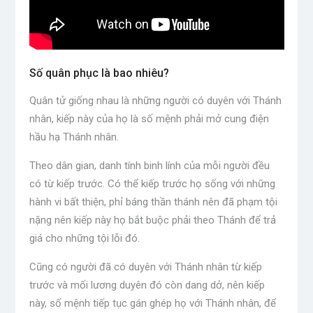
Số quân phục là bao nhiêu?
Quân tử giống nhau là những người có duyên với Thánh
nhân, kiếp này của họ là số mệnh phải mở cung điện
hầu hạ Thánh nhân.
Theo dân gian, danh tính binh lính của mỗi người đều
có từ kiếp trước. Có thể kiếp trước họ sống với những
hành vi bất thiện, phỉ báng thần thánh nên đã phạm tội
nặng nên kiếp này họ bắt buộc phải theo Thánh để trả
giá cho những tội lỗi đó.
Cũng có người đã có duyên với Thánh nhân từ kiếp
trước và mối lương duyên đó còn dang dở, nên kiếp
này, số mệnh tiếp tục gán ghép họ với Thánh nhân, để