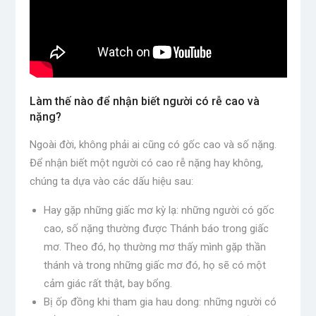
Làm thế nào để nhận biết người có rễ cao và
nặng?
Ngoài đời, không phải ai cũng có gốc cao và số nặng.
Để nhận biết một người có cao rễ nặng hay không,
chúng ta dựa vào các dấu hiệu sau:
Hay gặp những giấc mơ kỳ lạ: những người có gốc
cao, số nặng thường được Thánh báo trong giấc
mơ. Theo đó, họ thường mơ thấy mình gặp thần
thánh và trong những giấc mơ đó, họ sẽ có một
cảm giác rất thật, bay bổng.
Bị ốp đồng khi tham gia hau dong: những người có