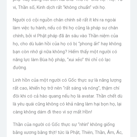
vi, Thần số, Kinh dịch rất “không chuẩn” với họ.
Người có cội nguồn chân chính sẽ rất ít khi ra ngoài
làm việc tu hành, nếu có thì họ cũng là pháp sư chân
chính, bởi vì Phật pháp đã ăn sâu vào Thần niệm của
họ, cho dù luân hồi của họ có bị “phong ấn” hay không.
bạn còn nhớ gì nữa không? Hiếm thấy một người có
năng lực làm Bùa hộ pháp, “xui xẻo” thì chỉ có lạc
đường.
Linh hồn của một người có Gốc thực sự là năng lượng
rất cao, khiến họ trở nên “rất sáng và nóng”, thậm chí
đôi khi có cả hào quang nếu họ là avatar. Thần chết dù
là yêu quái cũng không có khả năng làm hại bọn họ, lại
càng không dám đi theo vì sợ mất Hồn!
Thần của người có Gốc thực sự “nhìn” không giống
bằng xương bằng thịt! tức là Phật, Thiên, Thần, Âm, Ác,