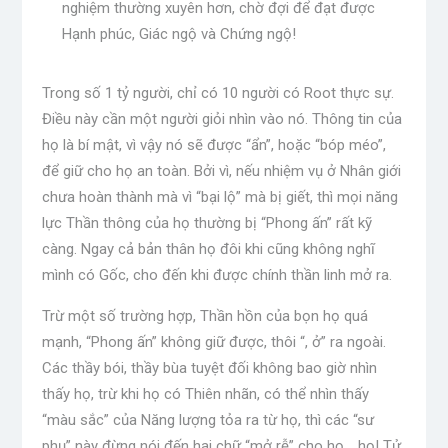
nghiệm thường xuyên hơn, chờ đợi để đạt được
Hạnh phúc, Giác ngộ và Chứng ngộ!
Trong số 1 tỷ người, chỉ có 10 người có Root thực sự.
Điều này cần một người giỏi nhìn vào nó. Thông tin của
họ là bí mật, vì vậy nó sẽ được “ẩn”, hoặc “bóp méo”,
để giữ cho họ an toàn. Bởi vì, nếu nhiệm vụ ở Nhân giới
chưa hoàn thành mà vì “bại lộ” mà bị giết, thì mọi năng
lực Thần thông của họ thường bị “Phong ấn” rất kỹ
càng. Ngay cả bản thân họ đôi khi cũng không nghĩ
mình có Gốc, cho đến khi được chính thần linh mở ra.
Trừ một số trường hợp, Thần hồn của bọn họ quá
mạnh, “Phong ấn” không giữ được, thôi “, ở” ra ngoài.
Các thầy bói, thầy bùa tuyệt đối không bao giờ nhìn
thấy họ, trừ khi họ có Thiên nhãn, có thể nhìn thấy
“màu sắc” của Năng lượng tỏa ra từ họ, thì các “sư
phụ” này đừng nói đến hai chữ “mở rễ” cho họ. . họ! Tử