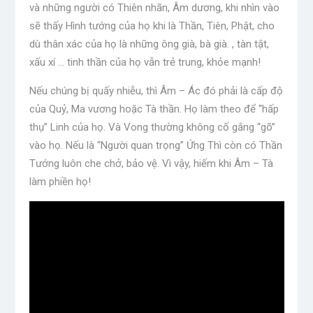
và những người có Thiên nhãn, Âm dương, khi nhìn vào
sẽ thấy Hình tướng của họ khi là Thần, Tiên, Phật, cho
dù thân xác của họ là những ông già, bà già. , tàn tật,
xấu xí … tinh thần của họ vẫn trẻ trung, khỏe mạnh!
Nếu chúng bị quấy nhiễu, thì Âm – Ác đó phải là cấp độ
của Quỷ, Ma vương hoặc Tà thần. Họ làm theo để “hấp
thụ” Linh của họ. Và Vong thường không cố gắng “gõ”
vào họ. Nếu là “Người quan trọng” Ứng Thì còn có Thần
Tướng luôn che chở, bảo vệ. Vì vậy, hiếm khi Âm – Tà
làm phiền họ!