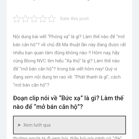
Rate this post
Nội dung bài viết “Phóng xạ” là gì? Làm thế nào để “mở
bán căn hộ”? về chủ đề Ma thuật lần này đang được rất
nhiều bạn quan tâm đúng không nào !! Hôm nay, hãy
cùng Blong NVC tìm hiểu “Xạ thủ” là gì? Làm thế nào
để “mở bán căn hộ”? trong bài viết hôm nay! Quý vị
đang xem nội dung tin rao về: “Phát thanh là gì”, cách
“mở bán căn hộ”?
Đoạn clip nói về “Bức xạ” là gì? Làm thế
nào để “mở bán căn hộ”?
Xem lướt qua
thường người ta đi xem bói, thầy bói nói mình có “đài”