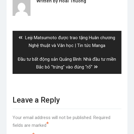
Written by
Hoai Thuong
Post
navigation
Previous
Leiji Matsumoto được trao tặng Huân chương
post:
Nghệ thuật và Văn học | Tin tức Manga
Next
Đầu tư bất động sản Quảng Bình: Nhà đầu tư miền
post:
Bắc bỏ “trứng” vào đúng “rổ”
Leave a Reply
Your email address will not be published.
Required
*
fields are marked