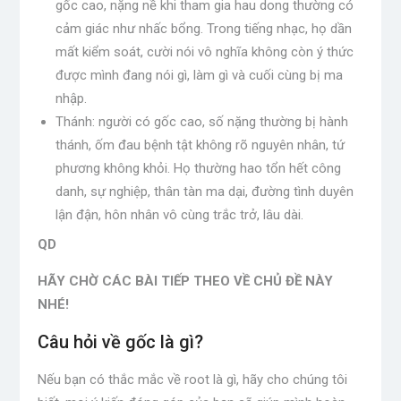
gốc cao, nặng nề khi tham gia hau dong thường có
cảm giác như nhấc bổng. Trong tiếng nhạc, họ dần
mất kiểm soát, cười nói vô nghĩa không còn ý thức
được mình đang nói gì, làm gì và cuối cùng bị ma
nhập.
Thánh: người có gốc cao, số nặng thường bị hành
thánh, ốm đau bệnh tật không rõ nguyên nhân, tứ
phương không khỏi. Họ thường hao tổn hết công
danh, sự nghiệp, thân tàn ma dại, đường tình duyên
lận đận, hôn nhân vô cùng trắc trở, lâu dài.
QD
HÃY CHỜ CÁC BÀI TIẾP THEO VỀ CHỦ ĐỀ NÀY
NHÉ!
Câu hỏi về gốc là gì?
Nếu bạn có thắc mắc về root là gì, hãy cho chúng tôi