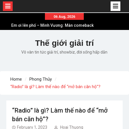
Skip
06 Aug, 2026
to
Em ơi lên phố – Minh Vương: Màn comeback
content
“ngoạn mục” với triệu view
Những ca khúc nhạc xuân “sặc mùi” quảng cáo
Thế giới giải trí
nhưng vẫn ấn tượng
Vô vàn tin tức giải trí, showbiz, đời sống hấp dẫn
Lời bài hát Làm Gì Phải Hốt – Sản phẩm âm nhạc
chất lượng chuẩn chất JustaTee
Lời bài hát Chúng Ta của Hiện Tại – Sơn Tùng M-
TP – Full lyrics bản chuẩn
Home
Phong Thủy
List ca khúc nhạc tết hay và ý nghĩa nhất mỗi dịp
“Radio” là gì? Làm thế nào để “mở bán căn hộ”?
xuân về
“Radio” là gì? Làm thế nào để “mở
bán căn hộ”?
February 1, 2023
Hoai Thuong