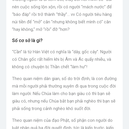
nên cuộc sống lộn xộn, rồi có người “mách nước” để
“báo đáp” rồi trở thành “thầy”… vv Có người tiêu hàng
núi tiền để “mở” căn ”nhưng không biết mình có“ căn
”hay không,“ mở ”rồi“ đỡ ”hơn?
Số cơ sở là gì?
“Cần” là từ Hán Việt có nghĩa là “dây, gốc cây”. Người
có Chân gốc rất hiếm khi bị Âm và Ác quấy nhiễu, và
không có chuyện bị Thần chết “làm hư”!
Theo quan niệm dân gian, số do trời định, là con đường
mà mỗi người phải thường xuyên đi qua trong cuộc đời
làm người. Nếu Chúa làm cho bạn giàu có thì bạn sẽ
giàu có, nhưng nếu Chúa bắt bạn phải nghèo thì bạn sẽ
phải sống trong cảnh nghèo khó suốt đời.
Theo quan niệm của đạo Phật, số phận con người do
luật nhân quả ba đời quyết định, tức là kiếp trước, kiếp