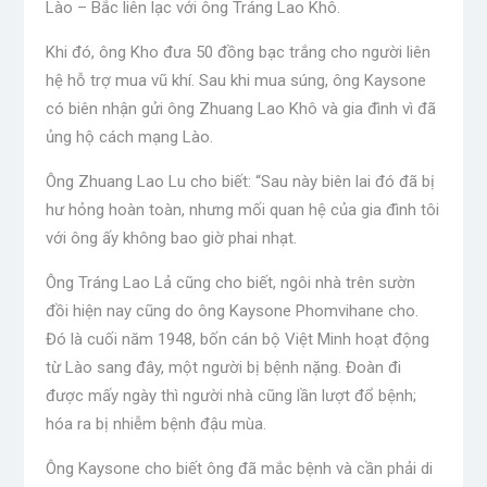
Lào – Bắc liên lạc với ông Tráng Lao Khô.
Khi đó, ông Kho đưa 50 đồng bạc trắng cho người liên
hệ hỗ trợ mua vũ khí. Sau khi mua súng, ông Kaysone
có biên nhận gửi ông Zhuang Lao Khô và gia đình vì đã
ủng hộ cách mạng Lào.
Ông Zhuang Lao Lu cho biết: “Sau này biên lai đó đã bị
hư hỏng hoàn toàn, nhưng mối quan hệ của gia đình tôi
với ông ấy không bao giờ phai nhạt.
Ông Tráng Lao Lả cũng cho biết, ngôi nhà trên sườn
đồi hiện nay cũng do ông Kaysone Phomvihane cho.
Đó là cuối năm 1948, bốn cán bộ Việt Minh hoạt động
từ Lào sang đây, một người bị bệnh nặng. Đoàn đi
được mấy ngày thì người nhà cũng lần lượt đổ bệnh;
hóa ra bị nhiễm bệnh đậu mùa.
Ông Kaysone cho biết ông đã mắc bệnh và cần phải di