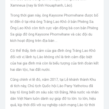
Xamneua (nay là tỉnh Houaphanh, Lào).
Trong thời gian này, ông Kaysone Phomvihane được bố
trí đến ở tại nhà ông Tráng Lao Khô ở bản Phiêng Sa.
Ông Lao Khô còn tích cực vận động bà con bản Phiêng
Sa giúp đỡ ông Kaysone Phomvihane và các đội du
kích hoạt động trên địa bàn …
Có thể thấy, tình cảm của gia đình ông Tráng Lao Khô
đối với vị lãnh tụ Lào không chỉ là tình cảm đặc biệt
của hai gia đình mà còn là biểu tượng của tình đoàn kết
hai dân tộc, hai đất nước.
Cũng chính vì lẽ đó, năm 2017, tại Lễ khánh thành Khu
di tích này, Chủ tịch Quốc hội Lào Pany Yathotou đã
bày tỏ lòng biết ơn sâu sắc tới Đảng, Nhà nước và nhân
dân Việt Nam luôn dành sự giúp đỡ to lớn. to lớn, hiệu
quả, kịp thời đối với sự nghiệp cách mạng Lào từ thời