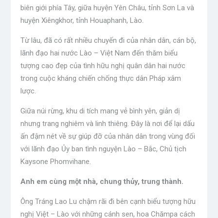
biên giới phía Tây, giữa huyện Yên Châu, tỉnh Sơn La và
huyện Xiêngkhor, tỉnh Houaphanh, Lào.
Từ lâu, đã có rất nhiều chuyến đi của nhân dân, cán bộ,
lãnh đạo hai nước Lào – Việt Nam đến thăm biểu
tượng cao đẹp của tình hữu nghị quân dân hai nước
trong cuộc kháng chiến chống thực dân Pháp xâm
lược.
Giữa núi rừng, khu di tích mang vẻ bình yên, giản dị
nhưng trang nghiêm và linh thiêng. Đây là nơi để lại dấu
ấn đậm nét về sự giúp đỡ của nhân dân trong vùng đối
với lãnh đạo Ủy ban tình nguyện Lào – Bắc, Chủ tịch
Kaysone Phomvihane.
Anh em cùng một nhà, chung thủy, trung thành.
Ông Tráng Lao Lu chậm rãi đi bên cạnh biểu tượng hữu
nghị Việt – Lào với những cánh sen, hoa Chămpa cách