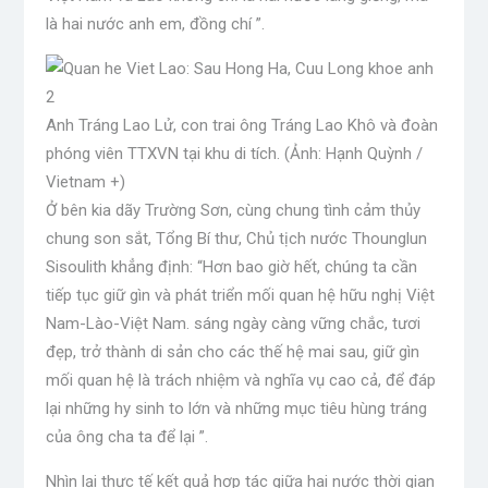
là hai nước anh em, đồng chí ”.
Anh Tráng Lao Lử, con trai ông Tráng Lao Khô và đoàn
phóng viên TTXVN tại khu di tích. (Ảnh: Hạnh Quỳnh /
Vietnam +)
Ở bên kia dãy Trường Sơn, cùng chung tình cảm thủy
chung son sắt, Tổng Bí thư, Chủ tịch nước Thounglun
Sisoulith khẳng định: “Hơn bao giờ hết, chúng ta cần
tiếp tục giữ gìn và phát triển mối quan hệ hữu nghị Việt
Nam-Lào-Việt Nam. sáng ngày càng vững chắc, tươi
đẹp, trở thành di sản cho các thế hệ mai sau, giữ gìn
mối quan hệ là trách nhiệm và nghĩa vụ cao cả, để đáp
lại những hy sinh to lớn và những mục tiêu hùng tráng
của ông cha ta để lại ”.
Nhìn lại thực tế kết quả hợp tác giữa hai nước thời gian