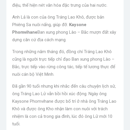
điệu, thể hiện nét văn hóa đặc trưng của hai nước.
Anh Lả là con của ông Tráng Lao Khô, được bản
Phiêng Sa nuôi nấng, giúp đỡ.
Kaysone
Phomvihane
Ban xung phong Lào – Bắc mượn đất xây
dựng căn cứ địa cách mạng.
Trong những năm tháng đó, đồng chí Tráng Lao Khô
cũng là người trực tiếp chỉ đạo Ban xung phong Lào –
Bắc, trực tiếp vào rừng công tác, tiếp tế lương thực để
nuôi cán bộ Việt Minh.
Đã gần 90 tuổi nhưng khi nhắc đến câu chuyện lịch sử,
ông Tráng Lao Lử vẫn bồi hồi xúc động. Ngày ông
Kaysone Phomvihane được bố trí ở nhà ông Tráng Lao
Khô và được ông Kho nhận làm con nuôi với trách
nhiệm là con cả trong gia đình, lúc đó ông Lử mới 10
tuổi.