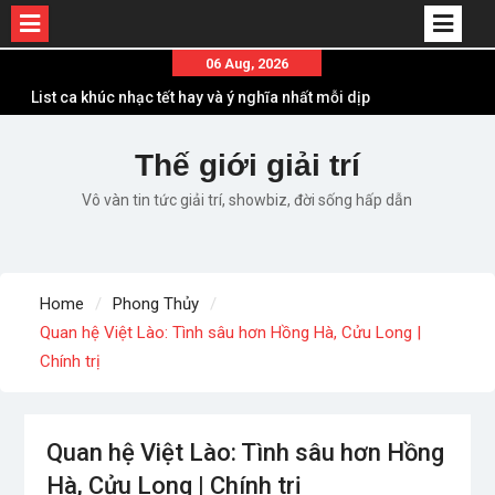
List ca khúc nhạc tết hay và ý nghĩa nhất mỗi dịp
Skip
06 Aug, 2026
xuân về
to
Em ơi lên phố – Minh Vương: Màn comeback
content
“ngoạn mục” với triệu view
Những ca khúc nhạc xuân “sặc mùi” quảng cáo
Thế giới giải trí
nhưng vẫn ấn tượng
Vô vàn tin tức giải trí, showbiz, đời sống hấp dẫn
Lời bài hát Làm Gì Phải Hốt – Sản phẩm âm nhạc
chất lượng chuẩn chất JustaTee
Lời bài hát Chúng Ta của Hiện Tại – Sơn Tùng M-
TP – Full lyrics bản chuẩn
Home
Phong Thủy
Quan hệ Việt Lào: Tình sâu hơn Hồng Hà, Cửu Long |
Chính trị
Quan hệ Việt Lào: Tình sâu hơn Hồng
Hà, Cửu Long | Chính trị