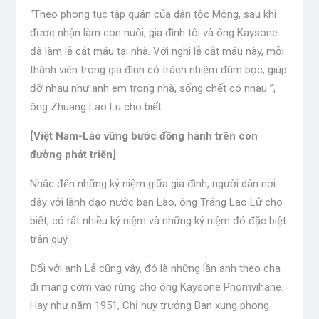
“Theo phong tục tập quán của dân tộc Mông, sau khi
được nhận làm con nuôi, gia đình tôi và ông Kaysone
đã làm lễ cắt máu tại nhà. Với nghi lễ cắt máu này, mỗi
thành viên trong gia đình có trách nhiệm đùm bọc, giúp
đỡ nhau như anh em trong nhà, sống chết có nhau ”,
ông Zhuang Lao Lu cho biết.
[Việt Nam-Lào vững bước đồng hành trên con
đường phát triển]
Nhắc đến những kỷ niệm giữa gia đình, người dân nơi
đây với lãnh đạo nước bạn Lào, ông Tráng Lao Lử cho
biết, có rất nhiều kỷ niệm và những kỷ niệm đó đặc biệt
trân quý.
Đối với anh Lả cũng vậy, đó là những lần anh theo cha
đi mang cơm vào rừng cho ông Kaysone Phomvihane.
Hay như năm 1951, Chỉ huy trưởng Ban xung phong