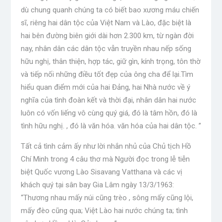
dù chung quanh chúng ta có biết bao xương máu chiến
sĩ, riêng hai dân tộc của Việt Nam và Lào, đặc biệt là
hai bên đường biên giới dài hơn 2.300 km, từ ngàn đời
nay, nhân dân các dân tộc vẫn truyền nhau nếp sống
hữu nghị, thân thiện, hợp tác, giữ gìn, kính trọng, tôn thờ
và tiếp nối những điều tốt đẹp của ông cha để lại.Tìm
hiểu quan điểm mới của hai Đảng, hai Nhà nước về ý
nghĩa của tình đoàn kết và thời đại, nhân dân hai nước
luôn có vốn liếng vô cùng quý giá, đó là tâm hồn, đó là
tình hữu nghị. , đó là văn hóa. văn hóa của hai dân tộc. ”
Tất cả tình cảm ấy như lời nhắn nhủ của Chủ tịch Hồ
Chí Minh trong 4 câu thơ mà Người đọc trong lễ tiễn
biệt Quốc vương Lào Sisavang Vatthana và các vị
khách quý tại sân bay Gia Lâm ngày 13/3/1963:
“Thương nhau mấy núi cũng trèo , sông mấy cũng lội,
mấy đèo cũng qua; Việt Lào hai nước chúng ta; tình