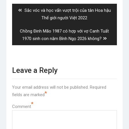
navigation
Previous
Sắc vóc và học vấn vượt trội của tân Hoa hậu
post:
Thế giới người Việt 2022
Next
Chồng Đinh Mão 1987 có hợp với vợ Canh Tuất
post:
1970 sinh con năm Bính Ngọ 2026 không?
Leave a Reply
Your email address will not be published.
Required
*
fields are marked
*
Comment