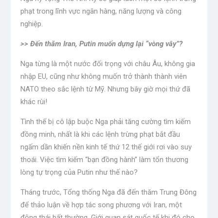
phạt trong lĩnh vực ngân hàng, năng lượng và công
nghiệp.
>> Đến thăm Iran, Putin muốn dựng lại “vòng vây”?
Nga từng là một nước đối trọng với châu Âu, không gia
nhập EU, cũng như không muốn trở thành thành viên
NATO theo sắc lệnh từ Mỹ. Nhưng bây giờ mọi thứ đã
khác rùi!
Tình thế bị cô lập buộc Nga phải tăng cường tìm kiếm
đồng minh, nhất là khi các lệnh trừng phạt bắt đầu
ngấm dần khiến nền kinh tế thứ 12 thế giới rơi vào suy
thoái. Việc tìm kiếm “bạn đồng hành” làm tổn thương
lòng tự trọng của Putin như thế nào?
Tháng trước, Tổng thống Nga đã đến thăm Trung Đông
để thảo luận về hợp tác song phương với Iran, một
động thái bất thường. Giới quan sát quốc tế khi đó cho