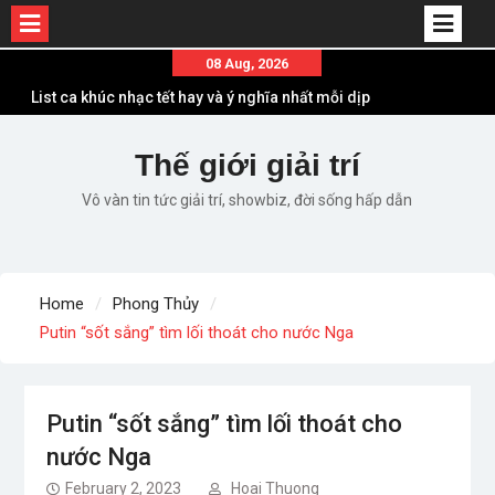
Skip
08 Aug, 2026
to
List ca khúc nhạc tết hay và ý nghĩa nhất mỗi dịp
content
xuân về
Em ơi lên phố – Minh Vương: Màn comeback
Thế giới giải trí
“ngoạn mục” với triệu view
Vô vàn tin tức giải trí, showbiz, đời sống hấp dẫn
Những ca khúc nhạc xuân “sặc mùi” quảng cáo
nhưng vẫn ấn tượng
Lời bài hát Làm Gì Phải Hốt – Sản phẩm âm nhạc
chất lượng chuẩn chất JustaTee
Home
Phong Thủy
Lời bài hát Chúng Ta của Hiện Tại – Sơn Tùng M-
Putin “sốt sắng” tìm lối thoát cho nước Nga
TP – Full lyrics bản chuẩn
Putin “sốt sắng” tìm lối thoát cho
nước Nga
February 2, 2023
Hoai Thuong