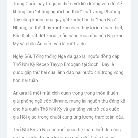
Trung Quốc bày tỏ quan điểm với liều lượng vừa đủ để
không làm “những người bạn thân” thất vọng; Phương
Tây cũng không quá gay gắt khi liệt họ là “thân Nga”.
Nhưng, có thể thấy, một khi nhận thấy lợi ích thân thiết,
Bắc Kinh rất dứt khoát, sẵn sàng mua dầu của Nga khi
Mỹ và châu Âu cấm vận là một ví dụ.
Ngày 5/8, Tổng thống Nga đã gặp lại người đồng cấp
Thổ Nhĩ Kỳ Recep Tayyip Erdogan tại Sochi. Đây là
cuộc gặp thứ hai của lãnh đạo hai nước chỉ trong vòng
hơn hai tuần.
Ankara là một mắt xích quan trọng trong thỏa thuận
giải phóng ngũ cốc Ukraine, mang lại nguồn thu đáng kể
cho hải quân Thổ Nhĩ Kỳ và gia tăng vai trò của quốc
gia Hồi giáo trong chuỗi cung ứng lương thực toàn cầu.
Thổ Nhĩ Kỳ và Nga có mối quan hệ thân thiết do cùng
có lợi, trước đó ông Erdogan phản đối Phần Lan và