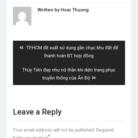
Written by
Hoai Thuong
Post
navigation
Previous
TP.HCM đề xuất sử dụng gần chục khu đất để
post:
thanh toán BT. hợp đồng
Next
Thủy Tiên đẹp như nữ thần khi diện trang phục
post:
truyền thống của Ấn Độ
Leave a Reply
Your email address will not be published.
Required
*