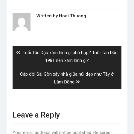
Written by
Hoai Thuong
Post
navigation
Previous
Tuổi Tân Dậu xăm hình gì phù hợp? Tuổi Tân Dậu
post:
1981 nên xăm hình gì?
Next
Cặp đôi Sài Gòn xây nhà giữa núi đẹp như Tây ở
post:
Lâm Đồng
Leave a Reply
Your email address will not be published.
Required