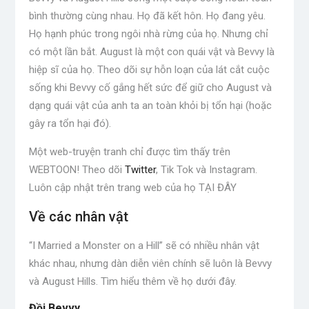
bình thường cùng nhau. Họ đã kết hôn. Họ đang yêu.
Họ hạnh phúc trong ngôi nhà rừng của họ. Nhưng chỉ
có một lần bắt. August là một con quái vật và Bevvy là
hiệp sĩ của họ. Theo dõi sự hỗn loạn của lát cắt cuộc
sống khi Bevvy cố gắng hết sức để giữ cho August và
dạng quái vật của anh ta an toàn khỏi bị tổn hại (hoặc
gây ra tổn hại đó).
Một web-truyện tranh chỉ được tìm thấy trên
WEBTOON! Theo dõi
Twitter
, Tik Tok và Instagram.
Luôn cập nhật trên trang web của họ TẠI ĐÂY
Về các nhân vật
“I Married a Monster on a Hill” sẽ có nhiều nhân vật
khác nhau, nhưng dàn diễn viên chính sẽ luôn là Bevvy
và August Hills. Tìm hiểu thêm về họ dưới đây.
Đồi Bevvy