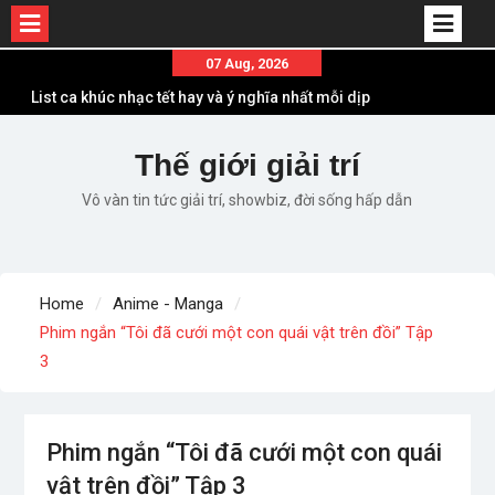
Skip
07 Aug, 2026
to
List ca khúc nhạc tết hay và ý nghĩa nhất mỗi dịp
content
xuân về
Em ơi lên phố – Minh Vương: Màn comeback
Thế giới giải trí
“ngoạn mục” với triệu view
Vô vàn tin tức giải trí, showbiz, đời sống hấp dẫn
Những ca khúc nhạc xuân “sặc mùi” quảng cáo
nhưng vẫn ấn tượng
Lời bài hát Làm Gì Phải Hốt – Sản phẩm âm nhạc
chất lượng chuẩn chất JustaTee
Home
Anime - Manga
Lời bài hát Chúng Ta của Hiện Tại – Sơn Tùng M-
Phim ngắn “Tôi đã cưới một con quái vật trên đồi” Tập
TP – Full lyrics bản chuẩn
3
Phim ngắn “Tôi đã cưới một con quái
vật trên đồi” Tập 3