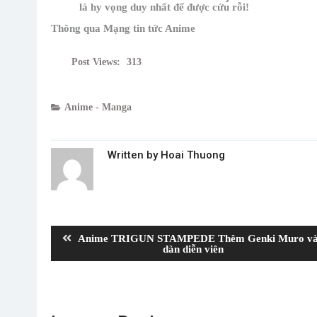
là hy vọng duy nhất để được cứu rỗi!
Thông qua Mạng tin tức Anime
Post Views:
313
Anime - Manga
Written by
Hoai Thuong
Post
navigation
Previous
Anime TRIGUN STAMPEDE Thêm Genki Muro v
post:
dàn diễn viên