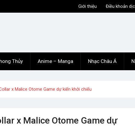
Giới thiệu
Điều khoản dịc
hong Thủy
Anime – Manga
Nhạc Châu Á
N
ollar x Malice Otome Game dự kiến ​​khởi chiếu
llar x Malice Otome Game dự