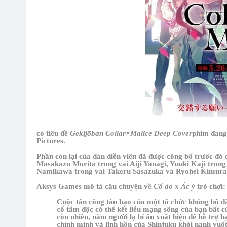
có tiêu đề
Gekijōban Collar×Malice Deep Cover
phim đang
Pictures.
Phần còn lại của dàn diễn viên đã được công bố trước đó ch
Masakazu Morita trong vai Aiji Yanagi, Yuuki Kaji tron
Namikawa trong vai Takeru Sasazuka và Ryohei Kimura t
Aksys Games mô tả câu chuyện về
Cổ áo x Ác ý
trò chơi:
Cuộc tấn công tàn bạo của một tổ chức khủng bố đã
cổ tẩm độc có thể kết liễu mạng sống của bạn bất c
còn nhiều, năm người lạ bí ẩn xuất hiện để hỗ trợ b
chính mình và linh hồn của Shinjuku khỏi nanh vuố