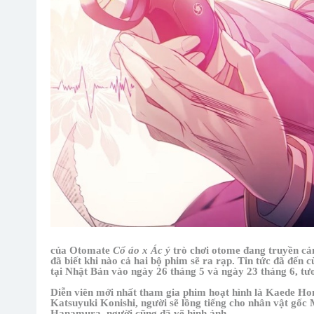
của Otomate
Cổ áo x Ác ý
trò chơi otome đang truyền cả
đã biết khi nào cả hai bộ phim sẽ ra rạp. Tin tức đã đến 
tại Nhật Bản vào ngày 26 tháng 5 và ngày 23 tháng 6, tư
Diễn viên mới nhất tham gia phim hoạt hình là Kaede Hon
Katsuyuki Konishi, người sẽ lồng tiếng cho nhân vật gốc 
Hanamura, người cũng đã vẽ hình ảnh.