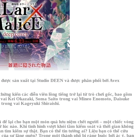
 được sản xuất tại Studio DEEN và được phân phối bởi Avex
ứng kiến ​​các diễn viên lồng tiếng trở lại từ trò chơi gốc, bao gồm
g vai Kei Okazaki, Soma Saito trong vai Mineo Enomoto, Daisuke
rong vai Kageyuki Shiraishi.
 để lại cho bạn một món quà lưu niệm chết người – một chiếc vòng
ứ lúc nào. Khi tình hình vượt khỏi tầm kiểm soát và thời gian không
ạn tìm kiếm sự thật. Bạn có thể tin tưởng ai? Liệu bạn có thể cứu
t của sự lãng quên? Trong một thành phố bị ràng buộc bởi ác ý, bạn