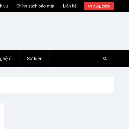
h vụ
Chính sách bảo mật
Liên hệ
09 Aug, 2026
ghệ sĩ
Sự kiện